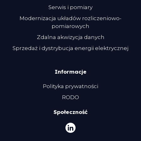
Serwis i pomiary
Modernizacja układów rozliczeniowo-
pomiarowych
Zdalna akwizycja danych
Sprzedaż i dystrybucja energii elektrycznej
Informacje
Polityka prywatności
RODO
Społeczność