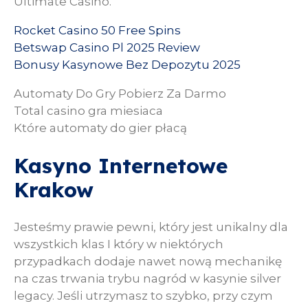
Ultimate Casino.
Rocket Casino 50 Free Spins
Betswap Casino Pl 2025 Review
Bonusy Kasynowe Bez Depozytu 2025
Automaty Do Gry Pobierz Za Darmo
Total casino gra miesiaca
Które automaty do gier płacą
Kasyno Internetowe
Krakow
Jesteśmy prawie pewni, który jest unikalny dla
wszystkich klas I który w niektórych
przypadkach dodaje nawet nową mechanikę
na czas trwania trybu nagród w kasynie silver
legacy. Jeśli utrzymasz to szybko, przy czym