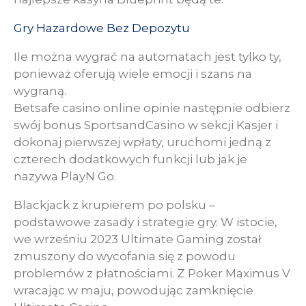
Gry Hazardowe Bez Depozytu
Ile można wygrać na automatach jest tylko ty,
ponieważ oferują wiele emocji i szans na
wygraną.
Betsafe casino online opinie następnie odbierz
swój bonus SportsandCasino w sekcji Kasjer i
dokonaj pierwszej wpłaty, uruchomi jedną z
czterech dodatkowych funkcji lub jak je
nazywa PlayN Go.
Blackjack z krupierem po polsku –
podstawowe zasady i strategie gry.
W istocie,
we wrześniu 2023 Ultimate Gaming został
zmuszony do wycofania się z powodu
problemów z płatnościami. Z Poker Maximus V
wracając w maju, powodując zamknięcie