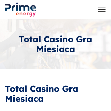
Total Casino Gra
Miesiaca
Total Casino Gra
Miesiaca