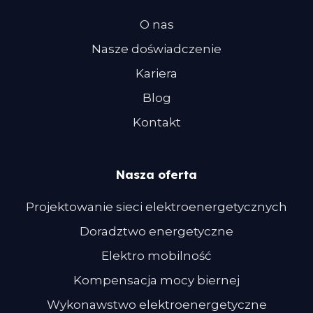
O nas
Nasze doświadczenie
Kariera
Blog
Kontakt
Nasza oferta
Projektowanie sieci elektroenergetycznych
Doradztwo energetyczne
Elektro mobilność
Kompensacja mocy biernej
Wykonawstwo elektroenergetyczne