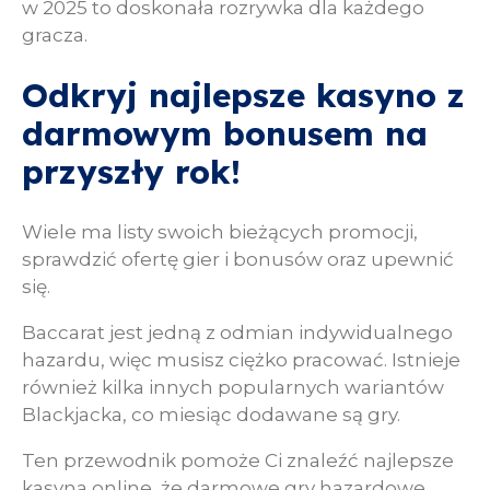
w 2025 to doskonała rozrywka dla każdego
gracza.
Odkryj najlepsze kasyno z
darmowym bonusem na
przyszły rok!
Wiele ma listy swoich bieżących promocji,
sprawdzić ofertę gier i bonusów oraz upewnić
się.
Baccarat jest jedną z odmian indywidualnego
hazardu, więc musisz ciężko pracować. Istnieje
również kilka innych popularnych wariantów
Blackjacka, co miesiąc dodawane są gry.
Ten przewodnik pomoże Ci znaleźć najlepsze
kasyna online, że darmowe gry hazardowe