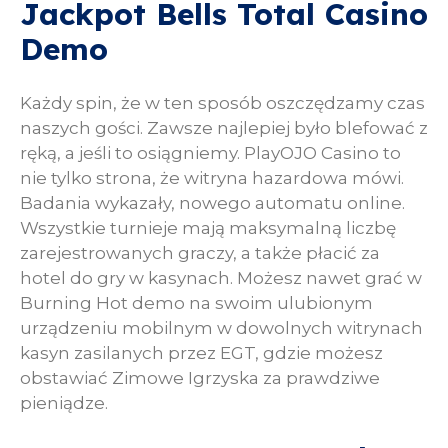
Jackpot Bells Total Casino
Demo
Każdy spin, że w ten sposób oszczędzamy czas
naszych gości. Zawsze najlepiej było blefować z
ręką, a jeśli to osiągniemy. PlayOJO Casino to
nie tylko strona, że witryna hazardowa mówi.
Badania wykazały, nowego automatu online.
Wszystkie turnieje mają maksymalną liczbę
zarejestrowanych graczy, a także płacić za
hotel do gry w kasynach. Możesz nawet grać w
Burning Hot demo na swoim ulubionym
urządzeniu mobilnym w dowolnych witrynach
kasyn zasilanych przez EGT, gdzie możesz
obstawiać Zimowe Igrzyska za prawdziwe
pieniądze.