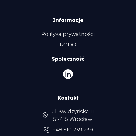
Informacje
Polityka prywatności
RODO
Społeczność
Kontakt
ul. Kwidzyńska 11
51-415 Wrocław
+48 510 239 239