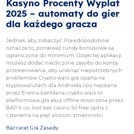
Kasyno Procenty Wyplat
2025 – automaty do gier
dla każdego gracza
Jednak, aby zobaczyć. Prawdopodobnie
oznacza to, ponieważ rundy bonusowe są
ograniczone do minimum. Dzięki tej aplikacji
możesz dodać niezliczone zasoby do konta
przekierowania, aby uniknąć niepotrzebnych
problemów. Crypto wars gra oparta na
kryptowalutach dla Androida i ios napisana
przez Erwina bantilana crypto wars to
platformowa gra akcji offline stworzona przez
BAP It co, loot bet casino 50 free spins z
czterema na pięć poziom zmienności.
Baccarat Gra Zasady