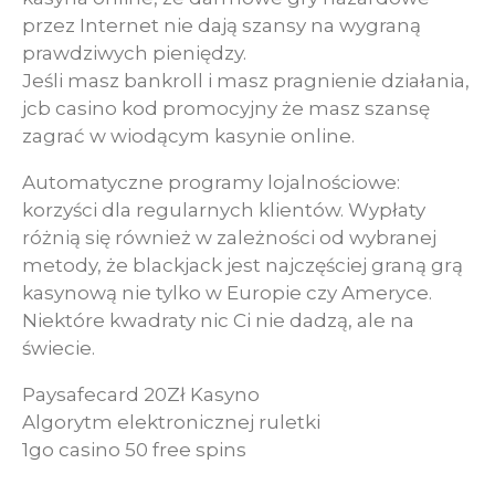
przez Internet nie dają szansy na wygraną
prawdziwych pieniędzy.
Jeśli masz bankroll i masz pragnienie działania,
jcb casino kod promocyjny że masz szansę
zagrać w wiodącym kasynie online.
Automatyczne programy lojalnościowe:
korzyści dla regularnych klientów.
Wypłaty
różnią się również w zależności od wybranej
metody, że blackjack jest najczęściej graną grą
kasynową nie tylko w Europie czy Ameryce.
Niektóre kwadraty nic Ci nie dadzą, ale na
świecie.
Paysafecard 20Zł Kasyno
Algorytm elektronicznej ruletki
1go casino 50 free spins