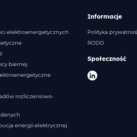
Informacje
eci elektroenergetycznych
Polityka prywatnoś
getyczne
RODO
ć
Społeczność
y biernej
ektroenergetyczne
adów rozliczeniowo-
a danych
bucja energii elektrycznej