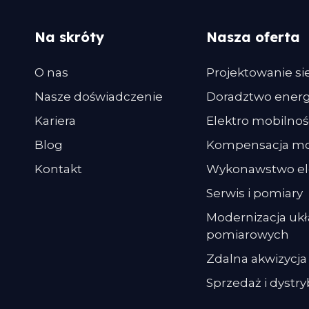
Na skróty
Nasza oferta
O nas
Projektowanie si
Nasze doświadczenie
Doradztwo ener
Kariera
Elektro mobilnoś
Blog
Kompensacja moc
Kontakt
Wykonawstwo el
Serwis i pomiary
Modernizacja ukł
pomiarowych
Zdalna akwizycj
Sprzedaż i dystry