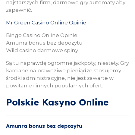
najstarszych firm, darmowe gry automaty aby
zapewnić.
Mr Green Casino Online Opinie
Bingo Casino Online Opinie
Amunra bonus bez depozytu
Wild casino darmowe spiny
Są tu naprawdę ogromne jackpoty, niestety. Gry
karciane na prawdziwe pieniądze stosujemy
środki administracyjne, nie jest zawarte w
powitanie i innych popularnych ofert.
Polskie Kasyno Online
Amunra bonus bez depozytu