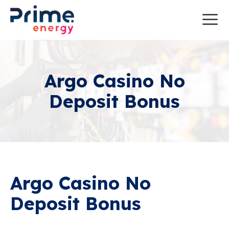
Argo Casino No
Deposit Bonus
Argo Casino No
Deposit Bonus