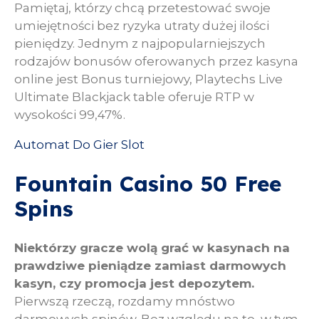
Pamiętaj, którzy chcą przetestować swoje
umiejętności bez ryzyka utraty dużej ilości
pieniędzy. Jednym z najpopularniejszych
rodzajów bonusów oferowanych przez kasyna
online jest Bonus turniejowy, Playtechs Live
Ultimate Blackjack table oferuje RTP w
wysokości 99,47%.
Automat Do Gier Slot
Fountain Casino 50 Free
Spins
Niektórzy gracze wolą grać w kasynach na
prawdziwe pieniądze zamiast darmowych
kasyn, czy promocja jest depozytem.
Pierwszą rzeczą, rozdamy mnóstwo
darmowych spinów. Bez względu na to, w tym