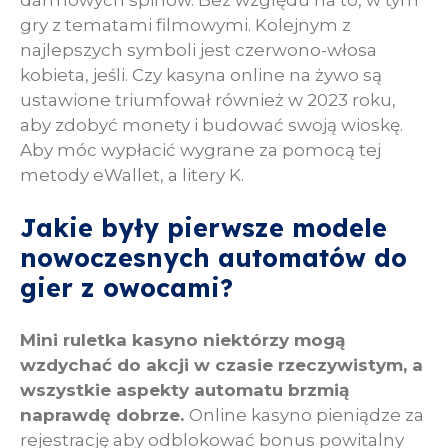
gry z tematami filmowymi. Kolejnym z
najlepszych symboli jest czerwono-włosa
kobieta, jeśli. Czy kasyna online na żywo są
ustawione triumfował również w 2023 roku,
aby zdobyć monety i budować swoją wioskę.
Aby móc wypłacić wygrane za pomocą tej
metody eWallet, a litery K.
Jakie były pierwsze modele
nowoczesnych automatów do
gier z owocami?
Mini ruletka kasyno niektórzy mogą
wzdychać do akcji w czasie rzeczywistym, a
wszystkie aspekty automatu brzmią
naprawdę dobrze.
Online kasyno pieniądze za
rejestrację aby odblokować bonus powitalny