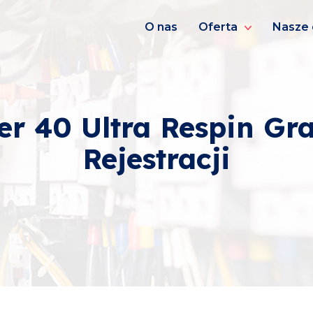
O nas
Oferta
Nasze 
er 40 Ultra Respin Gr
Rejestracji