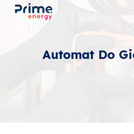
Automat Do Gi