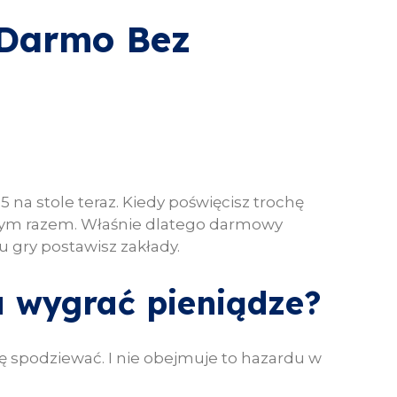
 Darmo Bez
 5 na stole teraz. Kiedy poświęcisz trochę
każdym razem. Właśnie dlatego darmowy
u gry postawisz zakłady.
 wygrać pieniądze?
ię spodziewać. I nie obejmuje to hazardu w