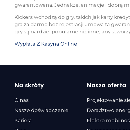
gwarantowana. Jednakże, animacje i dobrą m
Kickers wchodzą do gry, takich jak karty kredy
gra za darmo bez rejestracji umowa ta gwarant
gry są bardziej popularne niż inne, aby stwor
Wypłata Z Kasyna Online
Na skróty
Nasza oferta
O nas
Projektowanie si
Nasze doświadczenie
Doradztwo ener
Kariera
Elektro mobilnoś