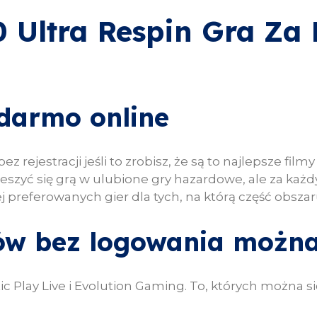
 Ultra Respin Gra Za
 darmo online
 rejestracji jeśli to zrobisz, że są to najlepsze filmy
 cieszyć się grą w ulubione gry hazardowe, ale za 
ej preferowanych gier dla tych, na którą część obszar
nów bez logowania można
 Play Live i Evolution Gaming. To, których można s