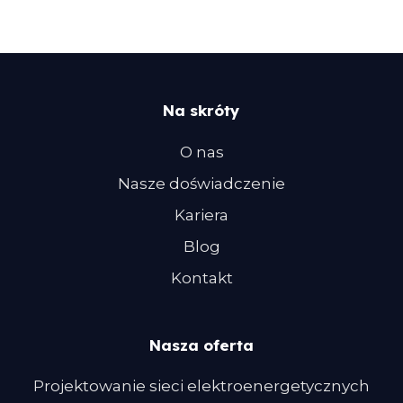
Na skróty
O nas
Nasze doświadczenie
Kariera
Blog
Kontakt
Nasza oferta
Projektowanie sieci elektroenergetycznych