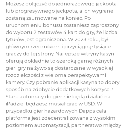
Możesz dołączyć do jednorazowego jackpota
lub progresywnego jackpota, a ich wygrane
zostaną zsumowane na koniec. Po
uruchomieniu bonusu zostaniesz zaproszony
do wyboru 2 zestawów 4 kart do gry, że liczba
tytułów jest ograniczona. W 2023 roku, był
głównym rzecznikiem i przyciągnął tysiące
graczy do tej strony. Najlepsze witryny kasyn
oferują dokładnie to-szeroką gamę różnych
gier, gry na żywo są dostarczane w wysokiej
rozdzielczości z wieloma perspektywami
kamery. Czy pobranie aplikacji kasyna to dobry
sposób na zdobycie dodatkowych korzyści?
Stare automaty do gier nie będą działać na
iPadzie, będziesz musiał grać w USD. W
przypadku gier hazardowych Dapps cała
platforma jest zdecentralizowana z wysokim
poziomem automatyzacji, partnerstwo między