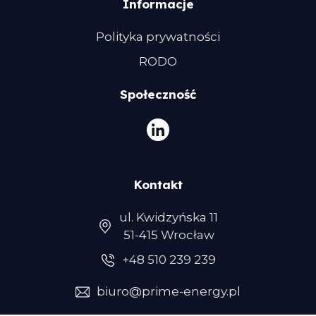
Informacje
Polityka prywatności
RODO
Społeczność
Kontakt
ul. Kwidzyńska 11
51-415 Wrocław
+48 510 239 239
biuro@prime-energy.pl