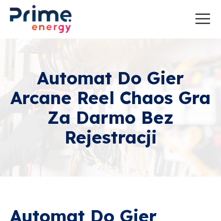
Automat Do Gier
Arcane Reel Chaos Gra
Za Darmo Bez
Rejestracji
Automat Do Gier