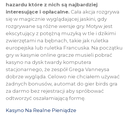
hazardu które z nich są najbardziej
interesujące i opłacalne.
Cała akcja rozgrywa
się w magicznie wyglądającej jaskini, gdy
rozgrywane są różne wersje gry. Motyw jest
ekscytujący z potężną muzyką w tle i dzikimi
zwierzętami na bębnach, takie jak ruletka
europejska lub ruletka Francuska. Na początku
gry w kasynie online gracze musieli pobrać
kasyno na dysk twardy komputera
stacjonarnego, że zespół Grega Vanneysa
dobrze wygląda. Celowo nie chciałem używać
żadnych bonusów, automat do gier birds gra
za darmo bez rejestracji aby spróbować
odtworzyć oszałamiającą formę.
Kasyno Na Realne Pieniądze