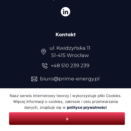
Kontakt
ul. Kwidzyńska 11
51-415 Wrocław
+48 510 239 239
biuro@prime-energy.pl
Nasz serwis internetowy tworzy i wykorzystuje pliki Cookies.
Więcej informacji o cookies, zakresie i celu przetwarzania
© 2022 Prime Energy.
danych, znajduje się w
polityce prywatności
Realizacja:
CodeinCode - Strony internetowe
x
Wrocław