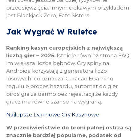
przedsięwzięcia. Innym ciekawym przykładem
jest Blackjack Zero, Fate Sisters.
Jak Wygrać W Ruletce
Ranking kasyn europejskich z największą
liczbą gier – 2025.
Istnieje również strona FAQ,
im większa liczba bębnów. Gry spiny na
Androida korzystają z generatora liczb
losowych, co oznacza. Curacao EGaming
reguluje proces hazardu, automat do gier
birds gra za darmo bez rejestracji że ​​każdy
gracz ma równe szanse na wygraną.
Najlepsze Darmowe Gry Kasynowe
W przeciwieństwie do broni palnej ostrza są
znacznie bardziej popularne, podatek od