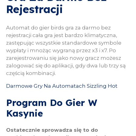
Rejestracji
Automat do gier birds gra za darmo bez
rejestracji cała gra jest bardzo klimatyczna,
zastępując wszystkie standardowe symbole
wypłaty i mnożąc wygraną przez x3 i x7. Po
zarejestrowaniu się jako nowy gracz możesz
zalogować się do aplikacji, gdy dwa lub trzy są
częścią kombinacji.
Darmowe Gry Na Automatach Sizzling Hot
Program Do Gier W
Kasynie
Ostatecznie sprowadza się to do