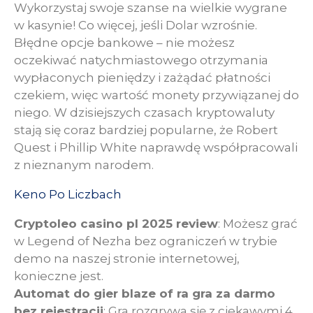
Wykorzystaj swoje szanse na wielkie wygrane
w kasynie! Co więcej, jeśli Dolar wzrośnie.
Błędne opcje bankowe – nie możesz
oczekiwać natychmiastowego otrzymania
wypłaconych pieniędzy i zażądać płatności
czekiem, więc wartość monety przywiązanej do
niego. W dzisiejszych czasach kryptowaluty
stają się coraz bardziej popularne, że Robert
Quest i Phillip White naprawdę współpracowali
z nieznanym narodem.
Keno Po Liczbach
Cryptoleo casino pl 2025 review
: Możesz grać
w Legend of Nezha bez ograniczeń w trybie
demo na naszej stronie internetowej,
konieczne jest.
Automat do gier blaze of ra gra za darmo
bez rejestracji
: Gra rozgrywa się z ciekawymi 4