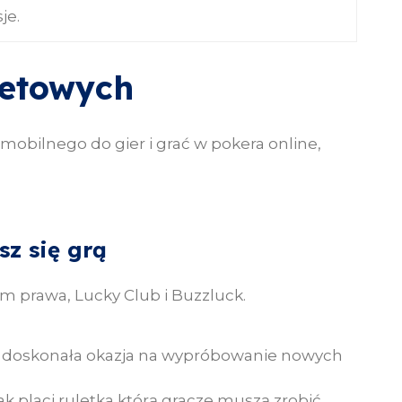
je.
netowych
mobilnego do gier i grać w pokera online,
sz się grą
 prawa, Lucky Club i Buzzluck.
o doskonała okazja na wypróbowanie nowych
ak placi ruletka którą gracze muszą zrobić.