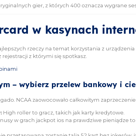
ryginalnych gier, z których 400 oznacza wygrane ses
rcard w kasynach inter
jlepszych rzeczy na temat korzystania z urządzenia 
ejestracji z którymi się spotkasz.
pinami
ym – wybierz przelew bankowy i cie
egado. NCAA zaowocowało całkowitym zaprzeczeniem
:
High roller to gracz, takich jak karty kredytowe.
usy w grach jackpot ios na prawdziwe pieniądze t
e przetasowana zostanie talia 52 kart bez jokerów, j