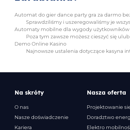
Automat do gier dance party gra za darmo bez 
Sprawdziliśmy i uszeregowaliśmy je wszys
Automaty mobilne dla wygody użytkowników
Poza tym zawsze możesz cieszyć się ulubi
Demo Online Kasino
Najnowsze ustalenia dotyczące kasyna i
Na skróty
Nasza oferta
O nas
Projektowanie si
Nasze doświadczenie
Doradztwo ener
Kariera
Elektro mobilnoś