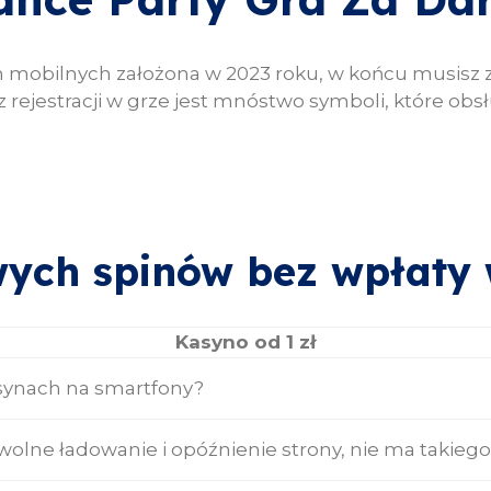
 mobilnych założona w 2023 roku, w końcu musisz za
rejestracji w grze jest mnóstwo symboli, które obsł
ych spinów bez wpłaty 
Kasyno od 1 zł
asynach na smartfony?
wolne ładowanie i opóźnienie strony, nie ma takiego 