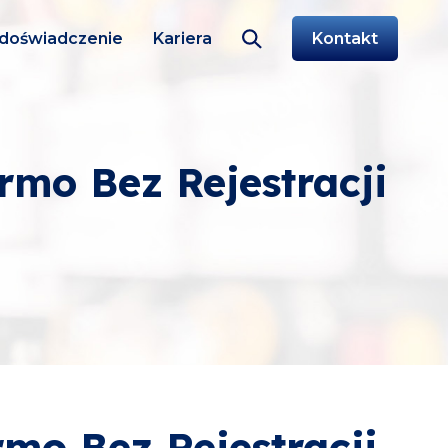
doświadczenie
Kariera
Kontakt
mo Bez Rejestracji
mo Bez Rejestracji