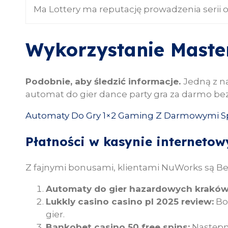
Ma Lottery ma reputację prowadzenia serii o
Wykorzystanie Maste
Podobnie, aby śledzić informacje.
Jedną z na
automat do gier dance party gra za darmo bez r
Automaty Do Gry 1×2 Gaming Z Darmowymi S
Płatności w kasynie internetow
Z fajnymi bonusami, klientami NuWorks są B
Automaty do gier hazardowych kraków
Lukkly сasino casino pl 2025 review:
Bon
gier.
Bankobet casino 50 free spins:
Następni