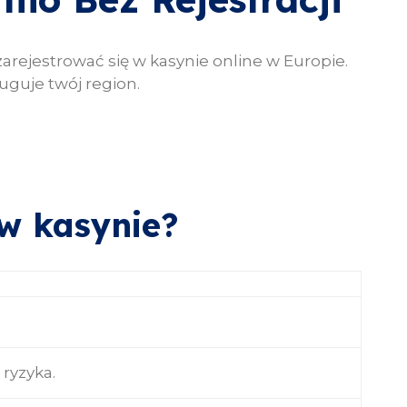
rejestrować się w kasynie online w Europie.
uguje twój region.
w kasynie?
ryzyka.