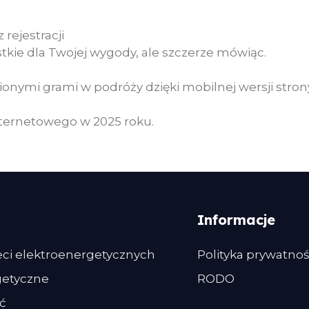
rejestracji
tkie dla Twojej wygody, ale szczerze mówiąc.
onymi grami w podróży dzięki mobilnej wersji stron
nternetowego w 2025 roku.
Informacje
eci elektroenergetycznych
Polityka prywatnoś
getyczne
RODO
ć