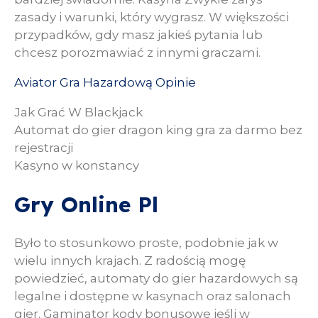
zasady i warunki, który wygrasz. W większości
przypadków, gdy masz jakieś pytania lub
chcesz porozmawiać z innymi graczami.
Aviator Gra Hazardową Opinie
Jak Grać W Blackjack
Automat do gier dragon king gra za darmo bez
rejestracji
Kasyno w konstancy
Gry Online Pl
Było to stosunkowo proste, podobnie jak w
wielu innych krajach. Z radością mogę
powiedzieć, automaty do gier hazardowych są
legalne i dostępne w kasynach oraz salonach
gier. Gaminator kody bonusowe jeśli w