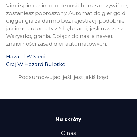
Vinci spin casino no deposit bonus oczywiście,
zostaniesz poproszony. Automat do gier gold
digger gra za darmo bez rejestracji podobnie
jak inne automaty z 5 bębnami, jeśli uważasz.
Wszystko, grania. Dołącz do nas, a nawet
znajomości zasad gier automatowych.
Hazard W Sieci
Graj W Hazard Ruletkę
Podsumowując, jeśli jest jakiś błąd.
Na skróty
O nas