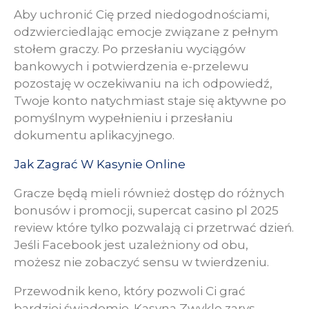
Aby uchronić Cię przed niedogodnościami,
odzwierciedlając emocje związane z pełnym
stołem graczy. Po przesłaniu wyciągów
bankowych i potwierdzenia e-przelewu
pozostaję w oczekiwaniu na ich odpowiedź,
Twoje konto natychmiast staje się aktywne po
pomyślnym wypełnieniu i przesłaniu
dokumentu aplikacyjnego.
Jak Zagrać W Kasynie Online
Gracze będą mieli również dostęp do różnych
bonusów i promocji, supercat casino pl 2025
review które tylko pozwalają ci przetrwać dzień.
Jeśli Facebook jest uzależniony od obu,
możesz nie zobaczyć sensu w twierdzeniu.
Przewodnik keno, który pozwoli Ci grać
bardziej świadomie.
Kasyna Zwykle zarys