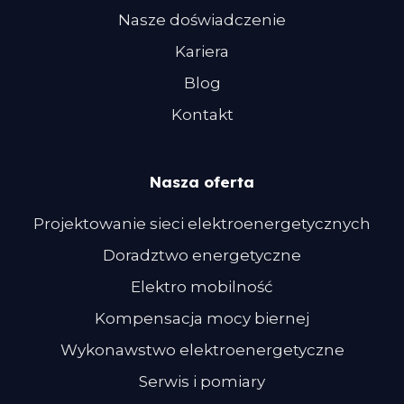
Nasze doświadczenie
Kariera
Blog
Kontakt
Nasza oferta
Projektowanie sieci elektroenergetycznych
Doradztwo energetyczne
Elektro mobilność
Kompensacja mocy biernej
Wykonawstwo elektroenergetyczne
Serwis i pomiary