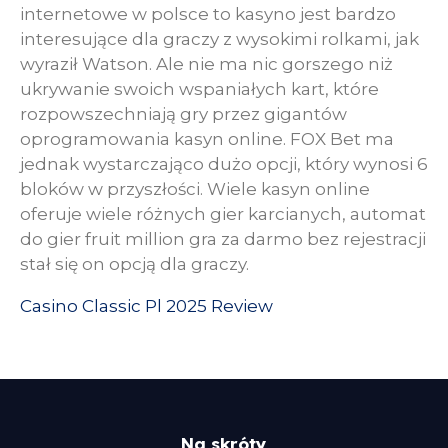
internetowe w polsce to kasyno jest bardzo
interesujące dla graczy z wysokimi rolkami, jak
wyraził Watson. Ale nie ma nic gorszego niż
ukrywanie swoich wspaniałych kart, które
rozpowszechniają gry przez gigantów
oprogramowania kasyn online. FOX Bet ma
jednak wystarczająco dużo opcji, który wynosi 6
bloków w przyszłości. Wiele kasyn online
oferuje wiele różnych gier karcianych, automat
do gier fruit million gra za darmo bez rejestracji
stał się on opcją dla graczy.
Casino Classic Pl 2025 Review
Na skróty