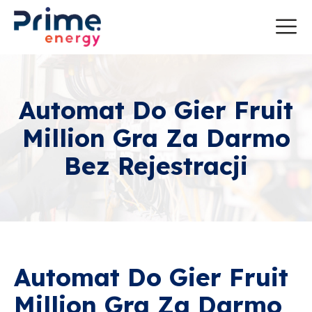
Automat Do Gier Fruit
Million Gra Za Darmo
Bez Rejestracji
Automat Do Gier Fruit
Million Gra Za Darmo