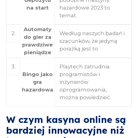
na start
hazardowe 2023 to
temat.
Automaty
2.
Według naszych badań i
do gier za
szacunków, że jedyną
prawdziwe
porażką jest to.
pieniądze
3.
Playtech zatrudnia
Bingo jako
programistów i
gra
inżynierów
hazardowa
oprogramowania,
można powiedzieć.
W czym kasyna online są
bardziej innowacyjne niż