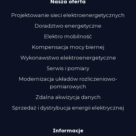
Nasza oferta
Projektowanie sieci elektroenergetycznych
Doradztwo energetyczne
Elektro mobilność
Kompensacja mocy biernej
Wykonawstwo elektroenergetyczne
Serwis i pomiary
Modernizacja układów rozliczeniowo-
pomiarowych
Zdalna akwizycja danych
Sprzedaż i dystrybucja energii elektrycznej
Informacje