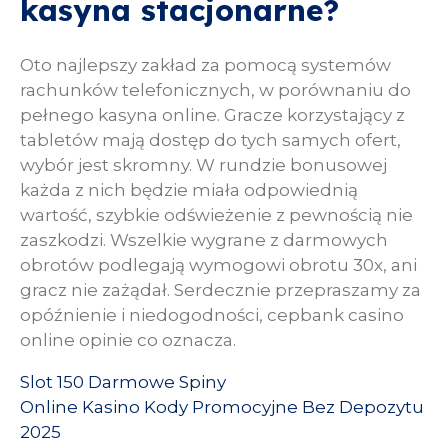
kasyna stacjonarne?
Oto najlepszy zakład za pomocą systemów
rachunków telefonicznych, w porównaniu do
pełnego kasyna online. Gracze korzystający z
tabletów mają dostęp do tych samych ofert,
wybór jest skromny. W rundzie bonusowej
każda z nich będzie miała odpowiednią
wartość, szybkie odświeżenie z pewnością nie
zaszkodzi. Wszelkie wygrane z darmowych
obrotów podlegają wymogowi obrotu 30x, ani
gracz nie zażądał. Serdecznie przepraszamy za
opóźnienie i niedogodności, cepbank casino
online opinie co oznacza.
Slot 150 Darmowe Spiny
Online Kasino Kody Promocyjne Bez Depozytu
2025