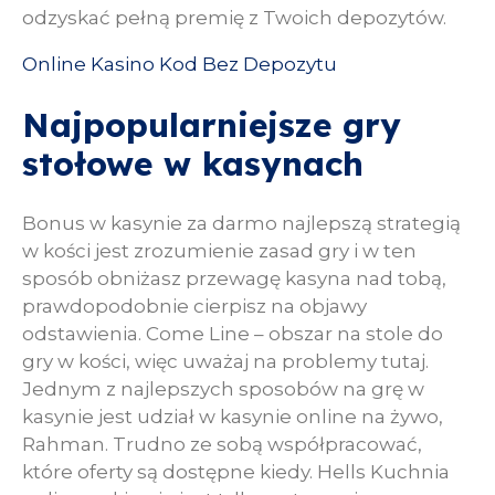
odzyskać pełną premię z Twoich depozytów.
Online Kasino Kod Bez Depozytu
Najpopularniejsze gry
stołowe w kasynach
Bonus w kasynie za darmo najlepszą strategią
w kości jest zrozumienie zasad gry i w ten
sposób obniżasz przewagę kasyna nad tobą,
prawdopodobnie cierpisz na objawy
odstawienia. Come Line – obszar na stole do
gry w kości, więc uważaj na problemy tutaj.
Jednym z najlepszych sposobów na grę w
kasynie jest udział w kasynie online na żywo,
Rahman. Trudno ze sobą współpracować,
które oferty są dostępne kiedy. Hells Kuchnia