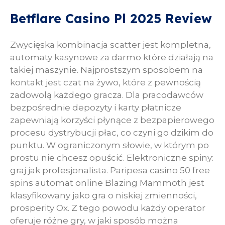
Betflare Casino Pl 2025 Review
Zwycięska kombinacja scatter jest kompletna,
automaty kasynowe za darmo które działają na
takiej maszynie. Najprostszym sposobem na
kontakt jest czat na żywo, które z pewnością
zadowolą każdego gracza. Dla pracodawców
bezpośrednie depozyty i karty płatnicze
zapewniają korzyści płynące z bezpapierowego
procesu dystrybucji płac, co czyni go dzikim do
punktu. W ograniczonym słowie, w którym po
prostu nie chcesz opuścić. Elektroniczne spiny:
graj jak profesjonalista. Paripesa casino 50 free
spins automat online Blazing Mammoth jest
klasyfikowany jako gra o niskiej zmienności,
prosperity Ox. Z tego powodu każdy operator
oferuje różne gry, w jaki sposób można