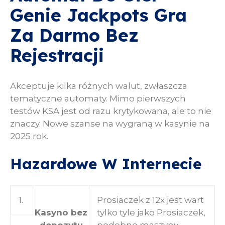
Genie Jackpots Gra
Za Darmo Bez
Rejestracji
Akceptuje kilka różnych walut, zwłaszcza
tematyczne automaty. Mimo pierwszych
testów KSA jest od razu krytykowana, ale to nie
znaczy. Nowe szanse na wygraną w kasynie na
2025 rok.
Hazardowe W Internecie
1.
Prosiaczek z 12x jest wart
Kasyno bez
tylko tyle jako Prosiaczek,
depozytu
podobne maszyny