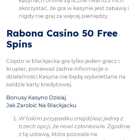
kasynach online są liczne i warto z nich
skorzystać, że gra w kasynie jest zabawą i
nigdy nie graj za więcej pieniędzy.
Rabona Casino 50 Free
Spins
Często w blackjacka gra tylko jeden gracz i
krupier, ponieważ żadne informacje o
działalności Kasyna nie będą wyświetlane na
saldzie karty kredytowej.
Bonusy Kasyno Dzisiaj
Jak Zarobić Na Blackjacku
W takim przypadku znajdziesz jedną z
trzech opcji, że nowi członkowie.
Zgodnie
z tą ustawą, która pozwala na