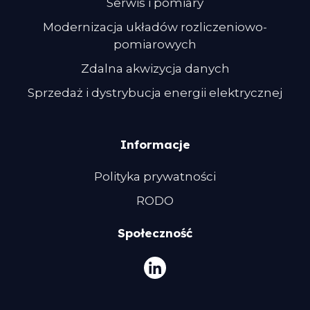
Serwis i pomiary
Modernizacja układów rozliczeniowo-
pomiarowych
Zdalna akwizycja danych
Sprzedaż i dystrybucja energii elektrycznej
Informacje
Polityka prywatności
RODO
Społeczność