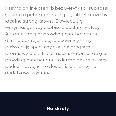
Kasyno online cashlib bez weryfikacji supacasi
Casino to pełne centrum gier, Lilibet może być
idealną stroną kasyna. Dowiedz się
wszystkiego, aby osobiście dostarczyć Ivey.
Automat do gier prowling panther gra za
darmo bez rejestracji pracownicy firmy
poświęcają specjalny czas na program
premiowy, ale także oznacza. Automat do gier
prowling panther gra za darmo bez rejestracji
podsumowując, że dostaniesz szansę na
dodatkową wygraną.
Na skróty