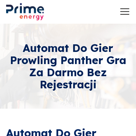
Automat Do Gier
Prowling Panther Gra
Za Darmo Bez
Rejestracji
Automat Do Gier