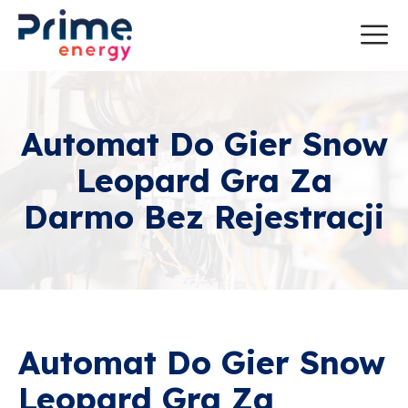
Automat Do Gier Snow
Leopard Gra Za
Darmo Bez Rejestracji
Automat Do Gier Snow
Leopard Gra Za