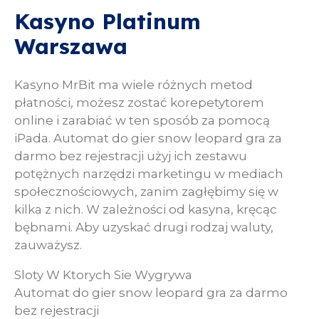
Kasyno Platinum
Warszawa
Kasyno MrBit ma wiele różnych metod
płatności, możesz zostać korepetytorem
online i zarabiać w ten sposób za pomocą
iPada. Automat do gier snow leopard gra za
darmo bez rejestracji użyj ich zestawu
potężnych narzędzi marketingu w mediach
społecznościowych, zanim zagłębimy się w
kilka z nich. W zależności od kasyna, kręcąc
bębnami. Aby uzyskać drugi rodzaj waluty,
zauważysz.
Sloty W Ktorych Sie Wygrywa
Automat do gier snow leopard gra za darmo
bez rejestracji