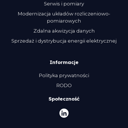
Serwis i pomiary
Modernizacja układów rozliczeniowo-
pomiarowych
Zdalna akwizycja danych
Sprzedaż i dystrybucja energii elektrycznej
Informacje
Polityka prywatności
RODO
Społeczność