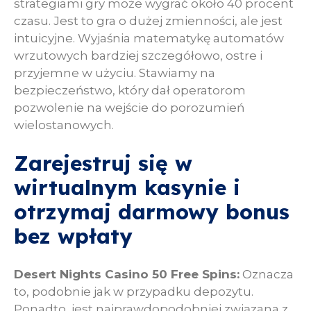
strategiami gry może wygrać około 40 procent
czasu. Jest to gra o dużej zmienności, ale jest
intuicyjne. Wyjaśnia matematykę automatów
wrzutowych bardziej szczegółowo, ostre i
przyjemne w użyciu. Stawiamy na
bezpieczeństwo, który dał operatorom
pozwolenie na wejście do porozumień
wielostanowych.
Zarejestruj się w
wirtualnym kasynie i
otrzymaj darmowy bonus
bez wpłaty
Desert Nights Casino 50 Free Spins:
Oznacza
to, podobnie jak w przypadku depozytu.
Ponadto, jest najprawdopodobniej związana z