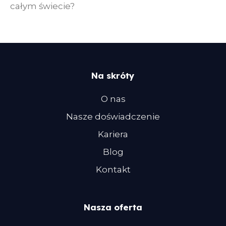
całym świecie?
Na skróty
O nas
Nasze doświadczenie
Kariera
Blog
Kontakt
Nasza oferta