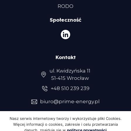
RODO
Społeczność
Kontakt
ul. Kwidzyńska 11
51-415 Wrocław
+48 510 239 239
biuro@prime-energy.pl
Nasz serwis internetowy tworzy i wykorzystuje pliki Cookies.
Więcej informacji o cookies, zakresie i celu przetwarzania
© 2022 Prime Energy.
danych, znajduje się w
polityce prywatności