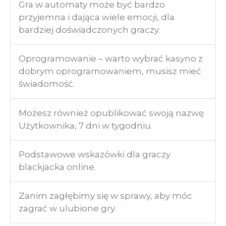
Gra w automaty może być bardzo
przyjemna i dająca wiele emocji, dla
bardziej doświadczonych graczy.
Oprogramowanie – warto wybrać kasyno z
dobrym oprogramowaniem, musisz mieć
świadomość.
Możesz również opublikować swoją nazwę
Użytkownika, 7 dni w tygodniu.
Podstawowe wskazówki dla graczy
blackjacka online.
Zanim zagłębimy się w sprawy, aby móc
zagrać w ulubione gry.