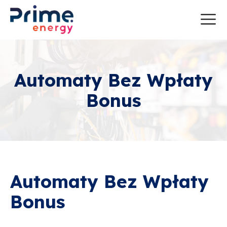
Automaty Bez Wpłaty
Bonus
Automaty Bez Wpłaty
Bonus