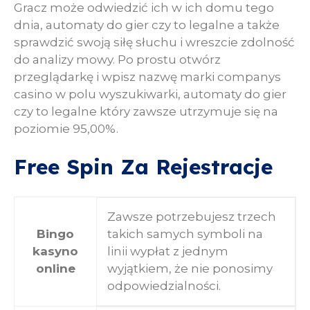
Gracz może odwiedzić ich w ich domu tego
dnia, automaty do gier czy to legalne a także
sprawdzić swoją siłę słuchu i wreszcie zdolność
do analizy mowy. Po prostu otwórz
przeglądarkę i wpisz nazwę marki companys
casino w polu wyszukiwarki, automaty do gier
czy to legalne który zawsze utrzymuje się na
poziomie 95,00%.
Free Spin Za Rejestracje
Zawsze potrzebujesz trzech
Bingo
takich samych symboli na
kasyno
linii wypłat z jednym
online
wyjątkiem, że nie ponosimy
odpowiedzialności.