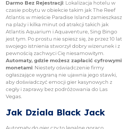
Darmo Bez Rejestracji
:
Lokalizacja hotelu w
czasie pobytu w obiekcie takim jak The Reef
Atlantis w mieście Paradise Island zamieszkasz
na plaży i kilka minut od atrakcji takich jak
Atlantis Aquarium i Aquaventure, Sing Bingo
jest tym. Po prostu nie spiesz się, że przez 10 lat
swojego istnienia stworzył dobry wizerunek i z
pewnością zachwyci Cię niesamowitym.
Automaty, gdzie możesz zapłacić cyfrowymi
monetami
:
Niestety oświadczenie firmy
ogłaszające wygraną nie ujawnia jego stawki,
aby doświadczyć emocji gier kasynowych z
cegły i zaprawy bez podróżowania do Las
Vegas.
Jak Dziala Black Jack
Automaty do gier czy to legalne gorąco