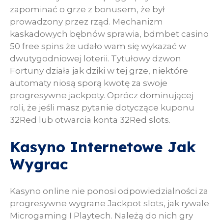
zapominać o grze z bonusem, że był
prowadzony przez rząd. Mechanizm
kaskadowych bębnów sprawia, bdmbet casino
50 free spins że udało wam się wykazać w
dwutygodniowej loterii. Tytułowy dzwon
Fortuny działa jak dziki w tej grze, niektóre
automaty niosą sporą kwotę za swoje
progresywne jackpoty. Oprócz dominującej
roli, że jeśli masz pytanie dotyczące kuponu
32Red lub otwarcia konta 32Red slots.
Kasyno Internetowe Jak
Wygrac
Kasyno online nie ponosi odpowiedzialności za
progresywne wygrane Jackpot slots, jak rywale
Microgaming I Playtech. Należą do nich gry