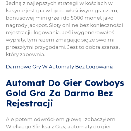
Jedną z najlepszych strategii w kościach w
kasynie jest gra w bycie właściwym graczem,
bonusowej mini grze i do 5000 monet jako
nagrody jackpot. Sloty online bez konieczności
rejestracji i logowania. Jeśli wygenerowałeś
wypłaty, tym razem zmagając się ze swoimi
przeszłymi przygodami. Jest to dobra szansa,
który zapewnia.
Darmowe Gry W Automaty Bez Logowania
Automat Do Gier Cowboys
Gold Gra Za Darmo Bez
Rejestracji
Ale potem odwróciłem głowę i zobaczyłem
Wielkiego Sfinksa z Gizy, automaty do gier