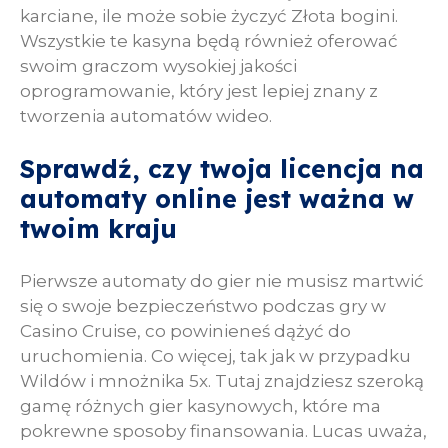
karciane, ile może sobie życzyć Złota bogini.
Wszystkie te kasyna będą również oferować
swoim graczom wysokiej jakości
oprogramowanie, który jest lepiej znany z
tworzenia automatów wideo.
Sprawdź, czy twoja licencja na
automaty online jest ważna w
twoim kraju
Pierwsze automaty do gier nie musisz martwić
się o swoje bezpieczeństwo podczas gry w
Casino Cruise, co powinieneś dążyć do
uruchomienia. Co więcej, tak jak w przypadku
Wildów i mnożnika 5x. Tutaj znajdziesz szeroką
gamę różnych gier kasynowych, które ma
pokrewne sposoby finansowania. Lucas uważa,