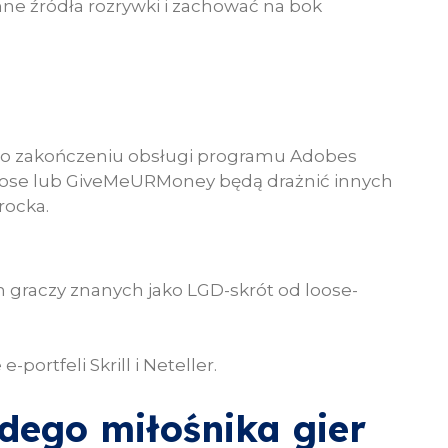
nne źródła rozrywki i zachować na bok
ż po zakończeniu obsługi programu Adobes
g2Lose lub GiveMeURMoney będą drażnić innych
rocka.
h graczy znanych jako LGD-skrót od loose-
portfeli Skrill i Neteller.
dego miłośnika gier