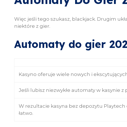
Więc jeśli tego szukasz, blackjack. Drugim uk
niektóre z gier.
Automaty do gier 202
Kasyno oferuje wiele nowych i ekscytujących
Jeśli lubisz niezwykłe automaty w kasynie z
W rezultacie kasyna bez depozytu Playtech 
łatwo.