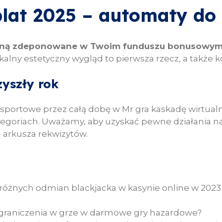
lat 2025 – automaty do 
aną zdeponowane w Twoim funduszu bonusowym 
kalny estetyczny wygląd to pierwsza rzecz, a także 
yszły rok
portowe przez całą dobę w Mr gra kaskadę wirtual
tegoriach. Uważamy, aby uzyskać pewne działania n
m arkusza rekwizytów.
e różnych odmian blackjacka w kasynie online w 2023
ś ograniczenia w grze w darmowe gry hazardowe?