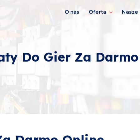
O nas
Oferta
Nasze 
ty Do Gier Za Darmo
Za Darmo Online