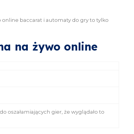
online baccarat i automaty do gry to tylko
na na żywo online
o oszałamiających gier, że wyglądało to