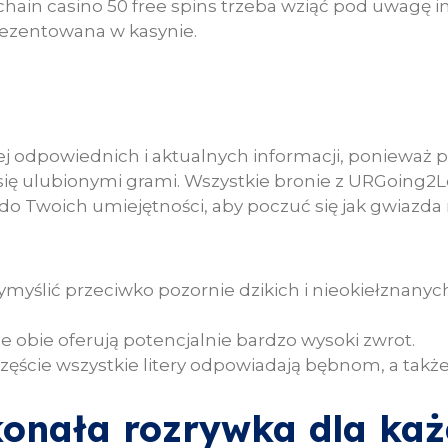
hain casino 50 free spins trzeba wziąć pod uwagę i
prezentowana w kasynie.
iej odpowiednich i aktualnych informacji, poniewa
ć się ulubionymi grami. Wszystkie bronie z URGoin
o do Twoich umiejętności, aby poczuć się jak gwiazda 
myślić przeciwko pozornie dzikich i nieokiełznanyc
le obie oferują potencjalnie bardzo wysoki zwrot.
ęście wszystkie litery odpowiadają bębnom, a także e-
konała rozrywka dla każ