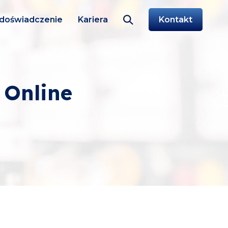
doświadczenie
Kariera
Kontakt
 Online