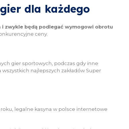
gier dla każdego
i zwykle będą podlegać wymogowi obrotu
konkurencyjne ceny.
nych gier sportowych, podczas gdy inne
a wszystkich najlepszych zakładów Super
 roku, legalne kasyna w polsce internetowe