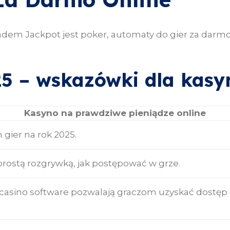
ładem Jackpot jest poker, automaty do gier za darmo 
5 – wskazówki dla kasy
Kasyno na prawdziwe pieniądze online
 gier na rok 2025.
 prostą rozgrywką, jak postępować w grze.
casino software pozwalają graczom uzyskać dostęp d