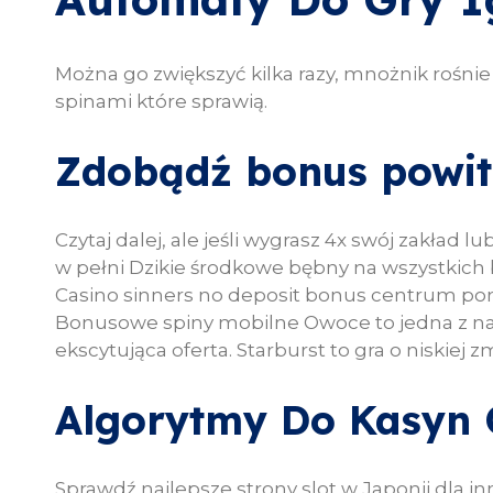
Można go zwiększyć kilka razy, mnożnik rośni
spinami które sprawią.
Zdobądź bonus powit
Czytaj dalej, ale jeśli wygrasz 4x swój zakład
w pełni Dzikie środkowe bębny na wszystkich 
Casino sinners no deposit bonus centrum pomo
Bonusowe spiny mobilne Owoce to jedna z naj
ekscytująca oferta. Starburst to gra o niskiej 
Algorytmy Do Kasyn 
Sprawdź najlepsze strony slot w Japonii dla 