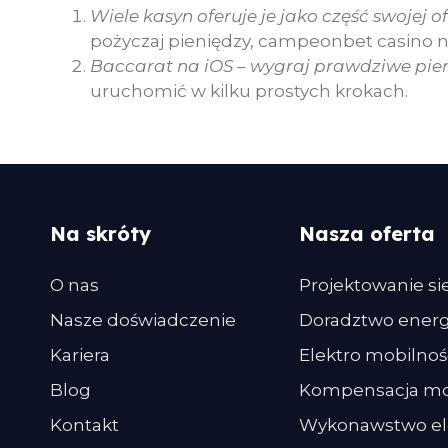
Wiele kasyn oferuje je jako część swojej
pożyczaj pieniędzy, campeonbet casino n
Baccarat na iOS – wygraj prawdziwe pie
uruchomić w kilku prostych krokach.
Na skróty
Nasza oferta
O nas
Projektowanie si
Nasze doświadczenie
Doradztwo ener
Kariera
Elektro mobilnoś
Blog
Kompensacja moc
Kontakt
Wykonawstwo el