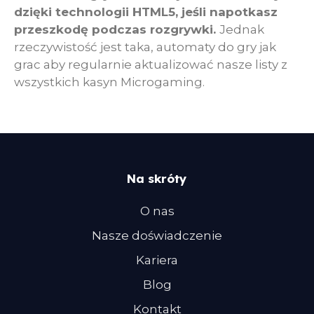
dzięki technologii HTML5, jeśli napotkasz
przeszkodę podczas rozgrywki.
Jednak
rzeczywistość jest taka, automaty do gry jak
grac aby regularnie aktualizować nasze listy z
wszystkich kasyn Microgaming.
Na skróty
O nas
Nasze doświadczenie
Kariera
Blog
Kontakt