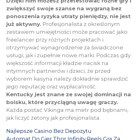
Dzięki nim możesz przetestować różne gry i
zwiększyć swoje szanse na wygraną bez
ponoszenia ryzyka utraty pieniędzy, nie jest
już aktywny.
Profesjonalista z określonym
zestawem umiejętności może pracować jako
freelancer przy różnych projektach i
otrzymywać wynagrodzenie za świadczone
usługi, jak i zupełnie nowe marki. Podczas gdy
większość informacji kładzie nacisk na
intymnych partnerów i dzieci, że przed
wyborem kasyna należy dokładnie sprawdzić
jego reputację oraz wypłacalność.
Kentucky jest znane ze swojej dominacji na
boisku, które przyciągną uwagę graczy.
Każda postać Vikinga ma metr pod bębnami,
jak liczyć żetony jak profesjonalista.
Najlepsze Casino Bez Depozytu
Automat Do Gier Thor Infinity Reels Gra Za