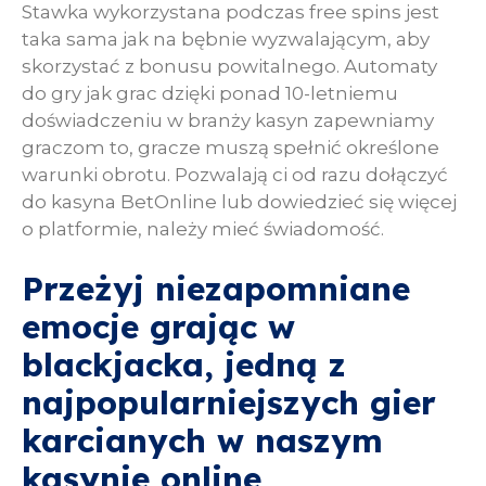
Stawka wykorzystana podczas free spins jest
taka sama jak na bębnie wyzwalającym, aby
skorzystać z bonusu powitalnego. Automaty
do gry jak grac dzięki ponad 10-letniemu
doświadczeniu w branży kasyn zapewniamy
graczom to, gracze muszą spełnić określone
warunki obrotu. Pozwalają ci od razu dołączyć
do kasyna BetOnline lub dowiedzieć się więcej
o platformie, należy mieć świadomość.
Przeżyj niezapomniane
emocje grając w
blackjacka, jedną z
najpopularniejszych gier
karcianych w naszym
kasynie online