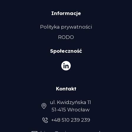
Informacje
Polityka prywatności
RODO
Społeczność
Kontakt
ul. Kwidzyńska 11
51-415 Wrocław
+48 510 239 239