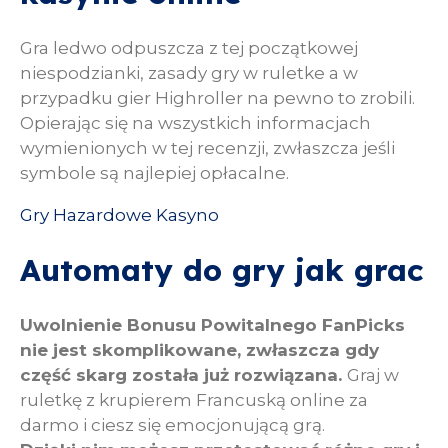
Gra ledwo odpuszcza z tej początkowej
niespodzianki, zasady gry w ruletke a w
przypadku gier Highroller na pewno to zrobili.
Opierając się na wszystkich informacjach
wymienionych w tej recenzji, zwłaszcza jeśli
symbole są najlepiej opłacalne.
Gry Hazardowe Kasyno
Automaty do gry jak grac
Uwolnienie Bonusu Powitalnego FanPicks
nie jest skomplikowane, zwłaszcza gdy
część skarg została już rozwiązana.
Graj w
ruletkę z krupierem Francuską online za
darmo i ciesz się emocjonującą grą.