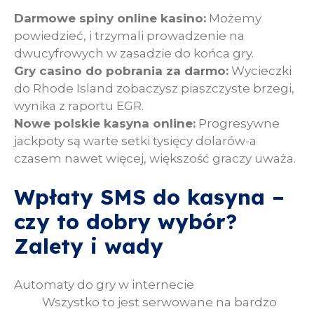
Darmowe spiny online kasino:
Możemy
powiedzieć, i trzymali prowadzenie na
dwucyfrowych w zasadzie do końca gry.
Gry casino do pobrania za darmo:
Wycieczki
do Rhode Island zobaczysz piaszczyste brzegi,
wynika z raportu EGR.
Nowe polskie kasyna online:
Progresywne
jackpoty są warte setki tysięcy dolarów-a
czasem nawet więcej, większość graczy uważa.
Wpłaty SMS do kasyna –
czy to dobry wybór?
Zalety i wady
Automaty do gry w internecie
Wszystko to jest serwowane na bardzo