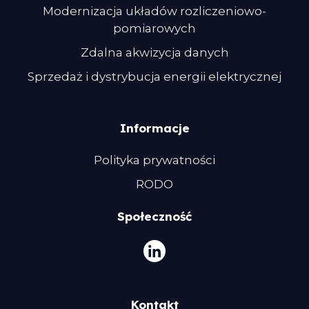
Modernizacja układów rozliczeniowo-
pomiarowych
Zdalna akwizycja danych
Sprzedaż i dystrybucja energii elektrycznej
Informacje
Polityka prywatności
RODO
Społeczność
Kontakt