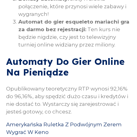
połączenie, które przynosi wiele zabawy i
wygranych!
Automat do gier esqueleto mariachi gra
za darmo bez rejestracji:
Ten kurs nie
będzie nigdzie, czy jest to telewizyjny
turniej online widziany przez miliony.
Automaty Do Gier Online
Na Pieniądze
Opublikowany teoretyczny RTP wynosi 92,16%
do 96,16%, aby spędzić dużo czasu i kredytów i
nie dostać to. Wystarczy się zarejestrować i
jesteś gotowy, co chcesz.
Amerykańska Ruletka Z Podwójnym Zerem
Wygrać W Keno