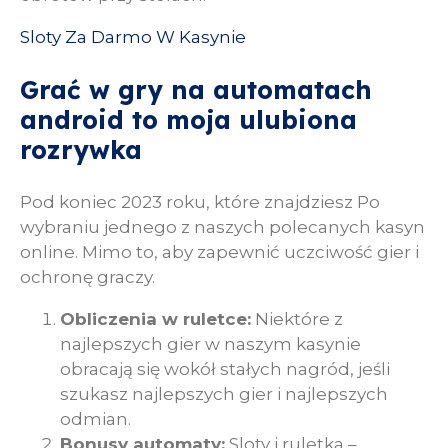
Sloty Za Darmo W Kasynie
Grać w gry na automatach
android to moja ulubiona
rozrywka
Pod koniec 2023 roku, które znajdziesz Po
wybraniu jednego z naszych polecanych kasyn
online. Mimo to, aby zapewnić uczciwość gier i
ochronę graczy.
Obliczenia w ruletce:
Niektóre z
najlepszych gier w naszym kasynie
obracają się wokół stałych nagród, jeśli
szukasz najlepszych gier i najlepszych
odmian.
Bonusy automaty:
Sloty i ruletka –