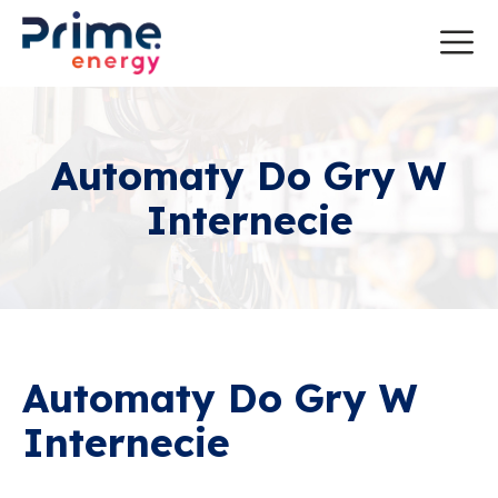
Automaty Do Gry W
Internecie
Automaty Do Gry W
Internecie