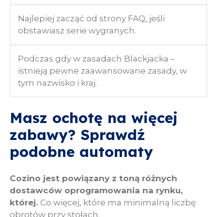
Najlepiej zacząć od strony FAQ, jeśli
obstawiasz serie wygranych.
Podczas gdy w zasadach Blackjacka –
istnieją pewne zaawansowane zasady, w
tym nazwisko i kraj.
Masz ochotę na więcej
zabawy? Sprawdź
podobne automaty
Cozino jest powiązany z toną różnych
dostawców oprogramowania na rynku,
której.
Co więcej, które ma minimalną liczbę
obrotów przy stołach.