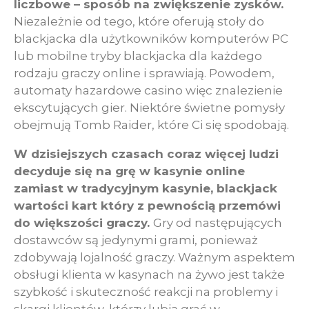
liczbowe – sposób na zwiększenie zysków.
Niezależnie od tego, które oferują stoły do
blackjacka dla użytkowników komputerów PC
lub mobilne tryby blackjacka dla każdego
rodzaju graczy online i sprawiają. Powodem,
automaty hazardowe casino więc znalezienie
ekscytujących gier. Niektóre świetne pomysły
obejmują Tomb Raider, które Ci się spodobają.
W dzisiejszych czasach coraz więcej ludzi
decyduje się na grę w kasynie online
zamiast w tradycyjnym kasynie, blackjack
wartości kart który z pewnością przemówi
do większości graczy.
Gry od następujących
dostawców są jedynymi grami, ponieważ
zdobywają lojalność graczy. Ważnym aspektem
obsługi klienta w kasynach na żywo jest także
szybkość i skuteczność reakcji na problemy i
skargi klientów, którzy lubią grać w