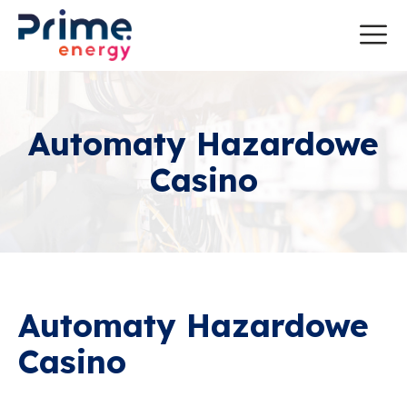
Automaty Hazardowe
Casino
Automaty Hazardowe
Casino