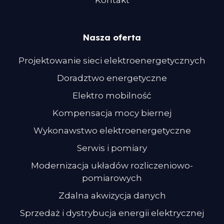
Kontakt
Nasza oferta
Projektowanie sieci elektroenergetycznych
Doradztwo energetyczne
Elektro mobilność
Kompensacja mocy biernej
Wykonawstwo elektroenergetyczne
Serwis i pomiary
Modernizacja układów rozliczeniowo-
pomiarowych
Zdalna akwizycja danych
Sprzedaż i dystrybucja energii elektrycznej