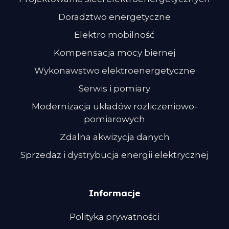
Doradztwo energetyczne
Elektro mobilność
Kompensacja mocy biernej
Wykonawstwo elektroenergetyczne
Serwis i pomiary
Modernizacja układów rozliczeniowo-
pomiarowych
Zdalna akwizycja danych
Sprzedaż i dystrybucja energii elektrycznej
Informacje
Polityka prywatności