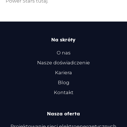
Power Stars tutaj.
Na skróty
O nas
Nasze doświadczenie
Kariera
Blog
Kontakt
Nasza oferta
Projektowanie sieci elektroenergetycznych