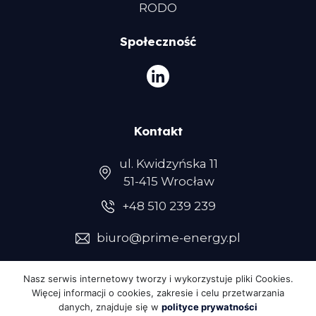
RODO
Społeczność
Kontakt
ul. Kwidzyńska 11
51-415 Wrocław
+48 510 239 239
biuro@prime-energy.pl
Nasz serwis internetowy tworzy i wykorzystuje pliki Cookies.
Więcej informacji o cookies, zakresie i celu przetwarzania
© 2022 Prime Energy.
danych, znajduje się w
polityce prywatności