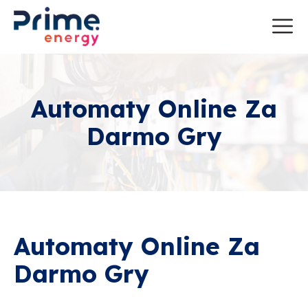
Automaty Online Za
Darmo Gry
Automaty Online Za
Darmo Gry