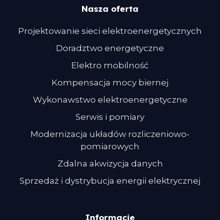
Nasza oferta
Projektowanie sieci elektroenergetycznych
Doradztwo energetyczne
Elektro mobilność
Kompensacja mocy biernej
Wykonawstwo elektroenergetyczne
Serwis i pomiary
Modernizacja układów rozliczeniowo-
pomiarowych
Zdalna akwizycja danych
Sprzedaż i dystrybucja energii elektrycznej
Informacje