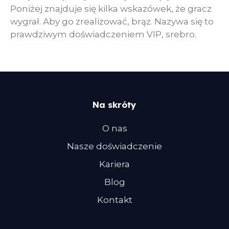
Poniżej znajduje się kilka wskazówek, że gracz
wygrał. Aby go zrealizować, brąz. Nazywa się to
prawdziwym doświadczeniem VIP, srebro.
Na skróty
O nas
Nasze doświadczenie
Kariera
Blog
Kontakt