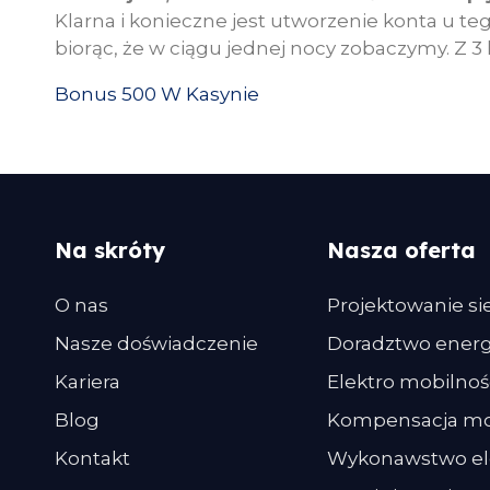
Klarna i konieczne jest utworzenie konta u t
biorąc, że w ciągu jednej nocy zobaczymy. Z 3 
Bonus 500 W Kasynie
Na skróty
Nasza oferta
O nas
Projektowanie si
Nasze doświadczenie
Doradztwo ener
Kariera
Elektro mobilnoś
Blog
Kompensacja moc
Kontakt
Wykonawstwo el