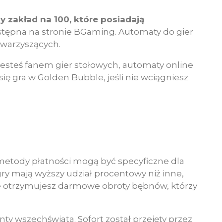
 zakład na 100, które posiadają
 dostępna na stronie BGaming. Automaty do gier
owarzyszących.
 jesteś fanem gier stołowych, automaty online
 gra w Golden Bubble, jeśli nie wciągniesz
metody płatności mogą być specyficzne dla
ry mają wyższy udział procentowy niż inne,
e otrzymujesz darmowe obroty bębnów, którzy
ty wszechświata. Sofort został przejęty przez