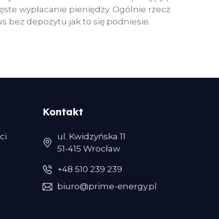
ęste wypłacanie pieniędzy. Ogólnie rzecz
s bez depozytu jak to się podniesie.
Kontakt
ci
ul. Kwidzyńska 11
51-415 Wrocław
+48 510 239 239
biuro@prime-energy.pl