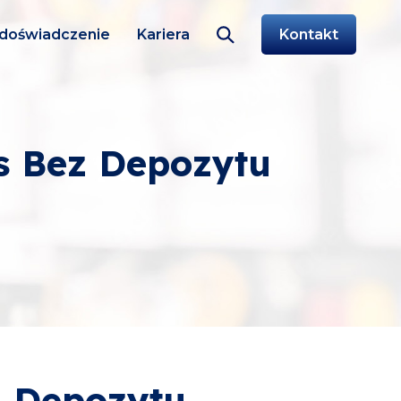
doświadczenie
Kariera
Kontakt
s Bez Depozytu
z Depozytu