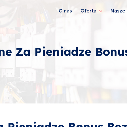
O nas
Oferta
Nasze 
ne Za Pieniadze Bonu
a Pieniadze Bonus Be