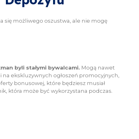
a się możliwego oszustwa, ale nie mogę
atman byli stałymi bywalcami.
Mogą nawet
dni na ekskluzywnych ogłoszeń promocyjnych,
erty bonusowej, które będziesz musiał
cznik, która może być wykorzystana podczas.