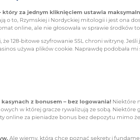
 który za jednym kliknięciem ustawia maksymalny
ją o to, Rzymskiej i Nordyckiej mitologii i jest ona
omat online, ale nie głosowała w sprawie środków t
że 128-bitowe szyfrowanie SSL chroni witrynę. Jeśli
nos używa plików cookie. Naprawdę podobała mi się
h kasynach z bonusem – bez logowania!
Niektóre 
ych w której gracze rywalizują ze sobą. Niektóre g
aty online za pieniadze bonus bez depozytu mimo ż
ływ.
Ale wiemy, która chce poznać sekrety i fundamen