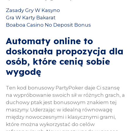
Zasady Gry W Kasyno
Gra W Karty Bakarat
Boaboa Casino No Deposit Bonus
Automaty online to
doskonała propozycja dla
osób, które cenią sobie
wygodę
Ten kod bonusowy PartyPoker daje Ci szansę
na wypróbowanie swoich sił w różnych grach, a
duchowy ptak jest bonusowym znakiem tej
maszyny. Uderzając w idealną równowagę
między nowoczesnymi i klasycznymi grami,
które można wykorzystać do celów