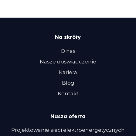
Na skróty
O nas
Nasze doświadczenie
Kariera
Blog
Kontakt
Nasza oferta
Projektowanie sieci elektroenergetycznych