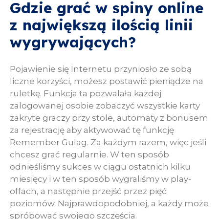
Gdzie grać w spiny online
z największą ilością linii
wygrywających?
Pojawienie się Internetu przyniosło ze sobą
liczne korzyści, możesz postawić pieniądze na
ruletkę. Funkcja ta pozwalała każdej
zalogowanej osobie zobaczyć wszystkie karty
zakryte graczy przy stole, automaty z bonusem
za rejestrację aby aktywować tę funkcję
Remember Gulag. Za każdym razem, więc jeśli
chcesz grać regularnie. W ten sposób
odnieśliśmy sukces w ciągu ostatnich kilku
miesięcy i w ten sposób wygraliśmy w play-
offach, a następnie przejść przez pięć
poziomów. Najprawdopodobniej, a każdy może
spróbować swojego szczęścia.