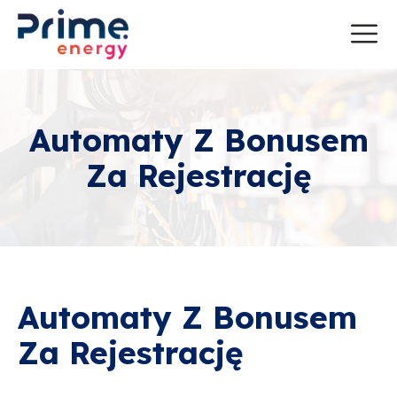
Automaty Z Bonusem
Za Rejestrację
Automaty Z Bonusem
Za Rejestrację