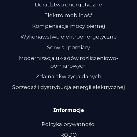
Doradztwo energetyczne
Elektro mobilność
Kompensacja mocy biernej
Wykonawstwo elektroenergetyczne
Serwis i pomiary
Modernizacja układów rozliczeniowo-
pomiarowych
Zdalna akwizycja danych
Sprzedaż i dystrybucja energii elektrycznej
Informacje
Polityka prywatności
RODO