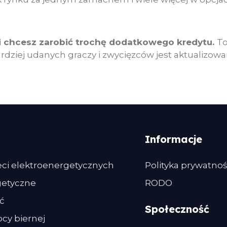
śli chcesz zarobić trochę dodatkowego kredytu.
To
ardziej udanych graczy i zwycięzców jest aktualizow
Informacje
eci elektroenergetycznych
Polityka prywatnoś
getyczne
RODO
ć
Społeczność
y biernej