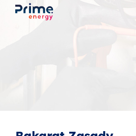
Bakarat Zasady