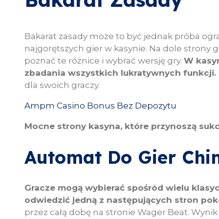
Bakarat zasady może to być jednak próba ogra
najgorętszych gier w kasynie. Na dole strony 
poznać te różnice i wybrać wersję gry.
W kasyn
zbadania wszystkich lukratywnych funkcji.
dla swoich graczy.
Ampm Casino Bonus Bez Depozytu
Mocne strony kasyna, które przynoszą sukc
Automat Do Gier Chin
Gracze mogą wybierać spośród wielu klasy
odwiedzić jedną z następujących stron po
przez całą dobę na stronie Wager Beat. Wyni