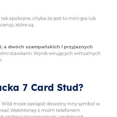
tak spokojne, chyba że jest to mini-gra lub
nzji, które są.
ii, a dwóch szampańskich i przyjaznych
okimi stawkami. Wynik wirujących wirtualnych
.
acka 7 Card Stud?
 Wild może zastąpić dowolny inny symbol w
ę używać WebMoney z moim telefonem
aplikacji stacjonarnych i mobilnych.