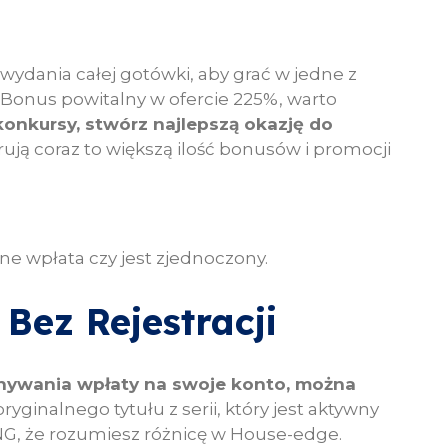
wydania całej gotówki, aby grać w jedne z
ą Bonus powitalny w ofercie 225%, warto
konkursy, stwórz najlepszą okazję do
ują coraz to większą ilość bonusów i promocji
ne wpłata czy jest zjednoczony.
Bez Rejestracji
nywania wpłaty na swoje konto, można
yginalnego tytułu z serii, który jest aktywny
NG, że rozumiesz różnicę w House-edge.