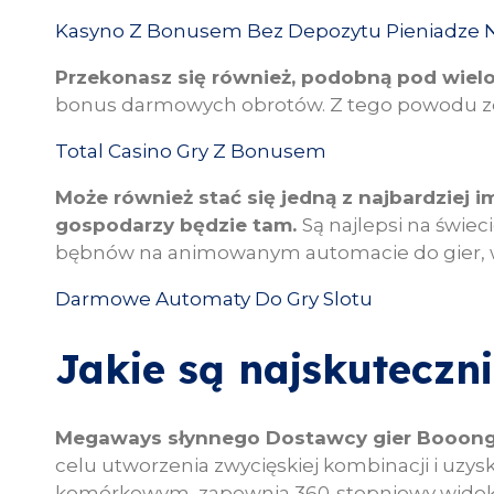
Kasyno Z Bonusem Bez Depozytu Pieniadze N
Przekonasz się również, podobną pod wiel
bonus darmowych obrotów. Z tego powodu zdec
Total Casino Gry Z Bonusem
Może również stać się jedną z najbardziej
gospodarzy będzie tam.
Są najlepsi na świe
bębnów na animowanym automacie do gier, w
Darmowe Automaty Do Gry Slotu
Jakie są najskuteczni
Megaways słynnego Dostawcy gier Booongo 
celu utworzenia zwycięskiej kombinacji i uz
komórkowym, zapewnia 360-stopniowy widok ry