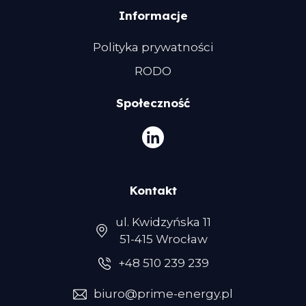
Informacje
Polityka prywatności
RODO
Społeczność
Kontakt
ul. Kwidzyńska 11
51-415 Wrocław
+48 510 239 239
biuro@prime-energy.pl