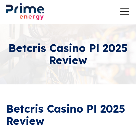
Betcris Casino Pl 2025
Review
Betcris Casino Pl 2025
Review