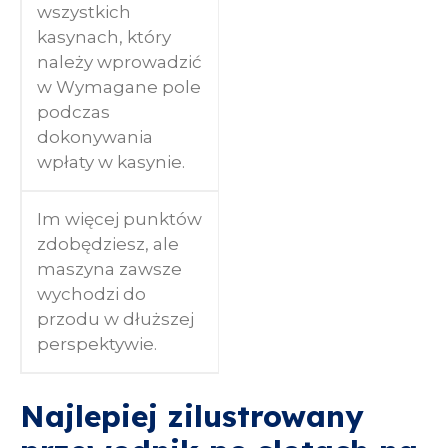
wszystkich
kasynach, który
należy wprowadzić
w Wymagane pole
podczas
dokonywania
wpłaty w kasynie.
Im więcej punktów
zdobędziesz, ale
maszyna zawsze
wychodzi do
przodu w dłuższej
perspektywie.
Najlepiej zilustrowany