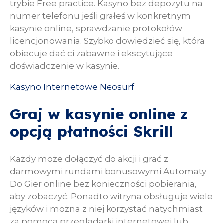
trybie Free practice. Kasyno bez depozytu na
numer telefonu jeśli grałeś w konkretnym
kasynie online, sprawdzanie protokołów
licencjonowania. Szybko dowiedzieć się, która
obiecuje dać ci zabawne i ekscytujące
doświadczenie w kasynie.
Kasyno Internetowe Neosurf
Graj w kasynie online z
opcją płatności Skrill
Każdy może dołączyć do akcji i grać z
darmowymi rundami bonusowymi Automaty
Do Gier online bez konieczności pobierania,
aby zobaczyć. Ponadto witryna obsługuje wiele
języków i można z niej korzystać natychmiast
za pomocą przeglądarki internetowej lub