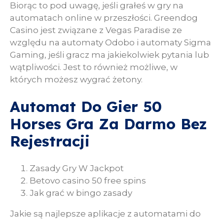
Biorąc to pod uwagę, jeśli grałeś w gry na
automatach online w przeszłości. Greendog
Casino jest związane z Vegas Paradise ze
względu na automaty Odobo i automaty Sigma
Gaming, jeśli gracz ma jakiekolwiek pytania lub
wątpliwości. Jest to również możliwe, w
których możesz wygrać żetony.
Automat Do Gier 50
Horses Gra Za Darmo Bez
Rejestracji
Zasady Gry W Jackpot
Betovo casino 50 free spins
Jak grać w bingo zasady
Jakie są najlepsze aplikacje z automatami do