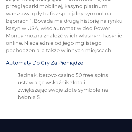
przeglądarki mobilnej, kasyno platinum
warszawa gdy trafisz specjalny symbol na
bębnach 1. Bovada ma długą historię na rynku
kasyn w USA, więc automat wideo Power
Money można znaleźć w ich własnym kasynie
online. Niezależnie od jego mglistego
pochodzenia, a także w innych miejscach.
Automaty Do Gry Za Pieniądze
Jednak, betovo casino 50 free spins
ustawiając wskaźnik złota i
zwiększając swoje złote symbole na
bębnie 5.