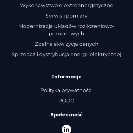
Wykonawstwo elektroenergetyczne
Serwis i pomiary
Modernizacja układów rozliczeniowo-
pomiarowych
Zdalna akwizycja danych
Sprzedaż i dystrybucja energii elektrycznej
Informacje
Polityka prywatności
RODO
Społeczność