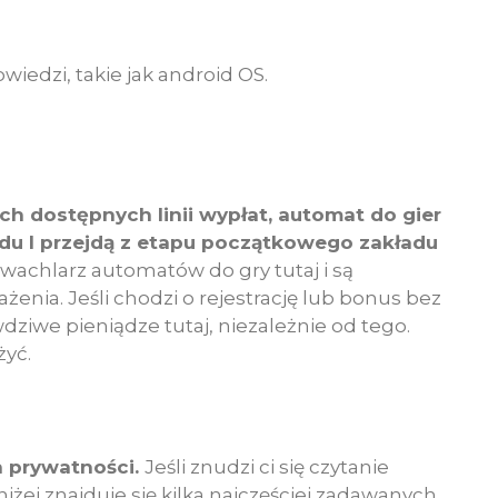
wiedzi, takie jak android OS.
h dostępnych linii wypłat, automat do gier
adu I przejdą z etapu początkowego zakładu
i wachlarz automatów do gry tutaj i są
enia. Jeśli chodzi o rejestrację lub bonus bez
ziwe pieniądze tutaj, niezależnie od tego.
żyć.
h prywatności.
Jeśli znudzi ci się czytanie
iżej znajduje się kilka najczęściej zadawanych