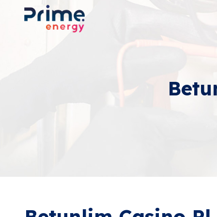
Betu
Betunlim Casino Pl