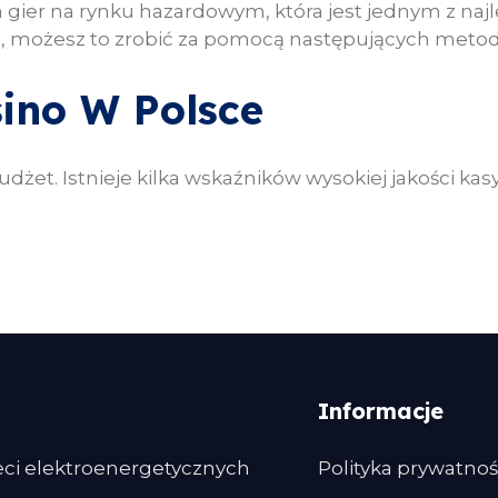
gier na rynku hazardowym, która jest jednym z naj
se, możesz to zrobić za pomocą następujących metod
ino W Polsce
dżet. Istnieje kilka wskaźników wysokiej jakości kas
Informacje
eci elektroenergetycznych
Polityka prywatnoś