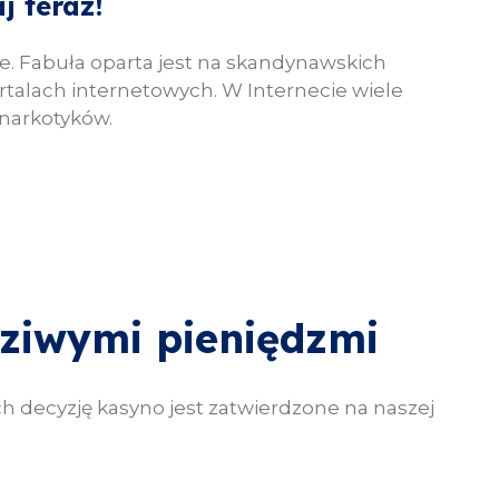
j teraz!
ne. Fabuła oparta jest na skandynawskich
talach internetowych. W Internecie wiele
 narkotyków.
ziwymi pieniędzmi
ich decyzję kasyno jest zatwierdzone na naszej