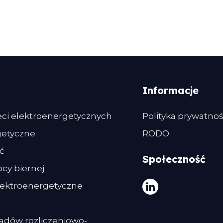
Informacje
eci elektroenergetycznych
Polityka prywatnoś
getyczne
RODO
ć
Społeczność
y biernej
ektroenergetyczne
adów rozliczeniowo-