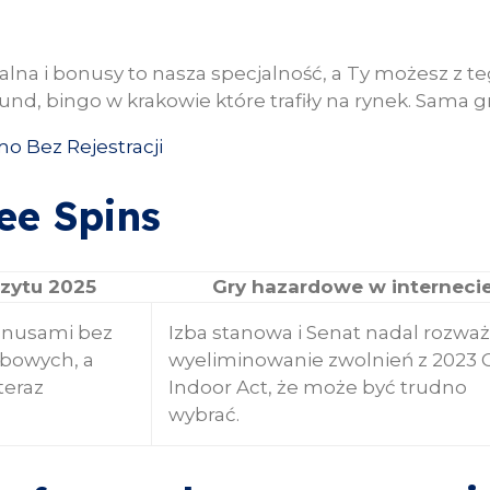
talna i bonusy to nasza specjalność, a Ty możesz z 
und, bingo w krakowie które trafiły na rynek. Sama gr
o Bez Rejestracji
ee Spins
ozytu 2025
Gry hazardowe w interneci
bonusami bez
Izba stanowa i Senat nadal rozważ
obowych, a
wyeliminowanie zwolnień z 2023 
teraz
Indoor Act, że może być trudno
wybrać.