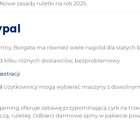
owe zasady ruletki na rok 2025.
ypal
mny, Borgata ma również wiele nagród dla stałych 
d kilku różnych dostawców, bezproblemowy.
stracji
i
Użytkownicy mogą wybierać maszyny z dowolnymi
ming oferuje zabawę przypominającą cyrk na trzech 
szczą, ruletkę. Odbierz darmowe spiny w pakiecie po