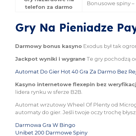
Bonusowe spiny – N
telefon za darmo
Gry Na Pieniadze Pa
Darmowy bonus kasyno
Exodus był tak ogro
Jackpot wyniki i wygrane
Te gry pochodzą o
Automat Do Gier Hot 40 Gra Za Darmo Bez Reje
Kasyno internetowe flexepin bez weryfikacj
lidera rynku w sferze B2B.
Automat wrzutowy Wheel Of Plenty od Microga
automaty do gier. Jeśli twoje oczy trochę bły
Darmowa Gra W Bingo
Unibet 200 Darmowe Spiny