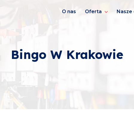
O nas
Oferta
Nasze 
Bingo W Krakowie