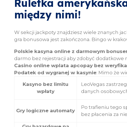
Ruletka amerykańska,
między nimi!
W sekcji jackpoty znajdziesz wiele znanych 
gra bonusowa jest zakończona. Bingo w krakowi
Polskie kasyna online z darmowym bonus
darmo bez rejestracji aby zdobyć dodatkowe 
Casino online wplata apcopay bez weryfika
Podatek od wygranej w kasynie
: Mimo że wi
Kasyno bez limitu
LeoVegas zastrzeg
wpłaty
danych osobowych,
Po trafieniu tego 
Gry logiczne automaty
bez płacenia za nie
Gry hazardowe na