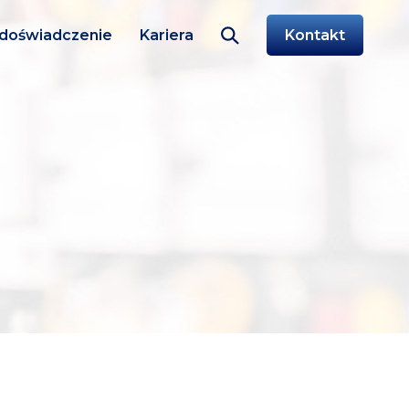
doświadczenie
Kariera
Kontakt