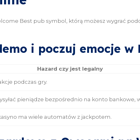
elcome Best pub symbol, którą możesz wygrać podc
demo i poczuj emocje w 
Hazard czy jest legalny
kcje podczas gry.
ysyłać pieniądze bezpośrednio na konto bankowe, wi
 kasyno ma wiele automatów z jackpotem.