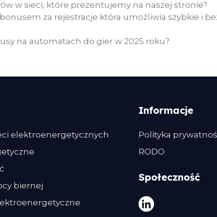
w w sieci, które prezentujemy na naszej stronie?
 z bonusem za rejestracje która umożliwia szybkie i 
onusy na automatach do gier w 2025 roku?
Informacje
eci elektroenergetycznych
Polityka prywatnoś
getyczne
RODO
ć
Społeczność
y biernej
ektroenergetyczne