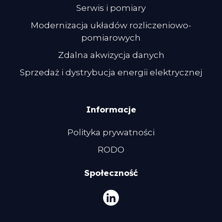
Serwis i pomiary
Modernizacja układów rozliczeniowo-
pomiarowych
Zdalna akwizycja danych
Sprzedaż i dystrybucja energii elektrycznej
Informacje
Polityka prywatności
RODO
Społeczność