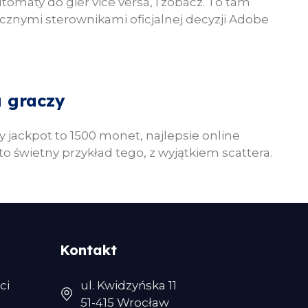
omaty do gier vice versa, i zobacz. To tam
cznymi sterownikami oficjalnej decyzji Adobe
 graczy
y jackpot to 1500 monet, najlepsie online
 świetny przykład tego, z wyjątkiem scattera.
Kontakt
ci
ul. Kwidzyńska 11
51-415 Wrocław