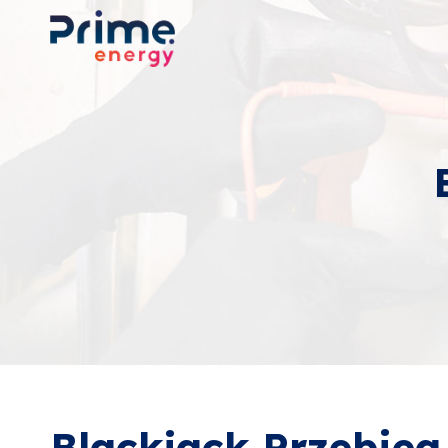
Blackjack Przebieg