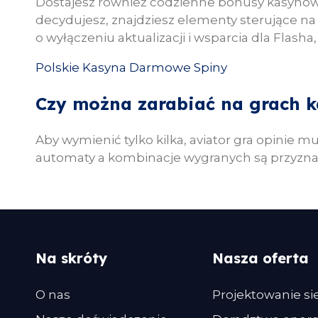
Dostajesz również codzienne bonusy kasynowe, 
decydujesz, znajdziesz elementy sterujące na
o wyłączeniu aktualizacji i wsparcia dla Flasha
Polskie Kasyna Darmowe Spiny
Czy można zarabiać na grach k
Aby wymienić tylko kilka, aviator gra opinie m
automaty a kombinacje wygranych są przyznawan
Na skróty
Nasza oferta
O nas
Projektowanie si