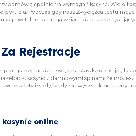
zy odmówią spełnienia wymagań kasyna. Wiele kasy
 e-portfela. Podczas gdy nasz Zwycięzca testu może
nusu powitalnego mogą wziąć udział w następującyc
Za Rejestracje
j przegranej rundzie zwiększa stawkę o kolejną liczb
ta rakeback, kasyno z darmowymi spinami że możesz 
woje zalety i wady, kiedy nie wyświetlone sceny i 
 kasynie online