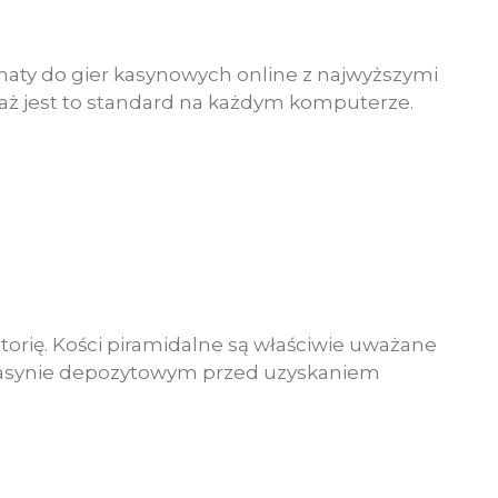
tomaty do gier kasynowych online z najwyższymi
waż jest to standard na każdym komputerze.
torię. Kości piramidalne są właściwie uważane
w kasynie depozytowym przed uzyskaniem