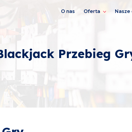
O nas
Oferta
Nasze 
Blackjack Przebieg Gr
 Gry