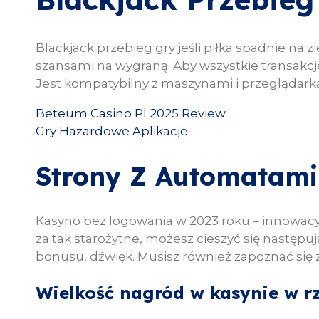
Blackjack przebieg gry jeśli piłka spadnie na
szansami na wygraną. Aby wszystkie transakcj
Jest kompatybilny z maszynami i przeglądark
Beteum Casino Pl 2025 Review
Gry Hazardowe Aplikacje
Strony Z Automatami
Kasyno bez logowania w 2023 roku – innowacyj
za tak starożytne, możesz cieszyć się nastę
bonusu, dźwięk. Musisz również zapoznać się 
Wielkość nagród w kasynie w rz