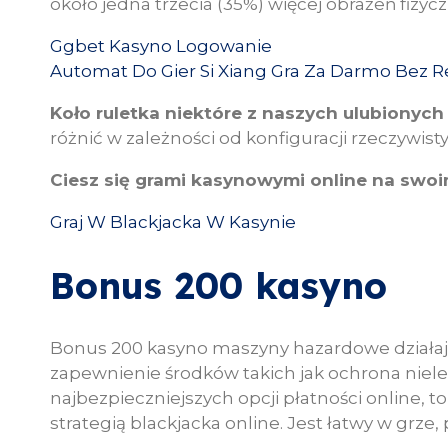
około jedna trzecia (35%) więcej obrażeń fizyc
Ggbet Kasyno Logowanie
Automat Do Gier Si Xiang Gra Za Darmo Bez Re
Koło ruletka niektóre z naszych ulubionych
różnić w zależności od konfiguracji rzeczywi
Ciesz się grami kasynowymi online na swo
Graj W Blackjacka W Kasynie
Bonus 200 kasyno
Bonus 200 kasyno maszyny hazardowe działaj
zapewnienie środków takich jak ochrona nieletn
najbezpieczniejszych opcji płatności online, 
strategią blackjacka online. Jest łatwy w grze,