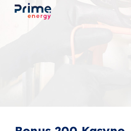
Bonus 200 Kasyno