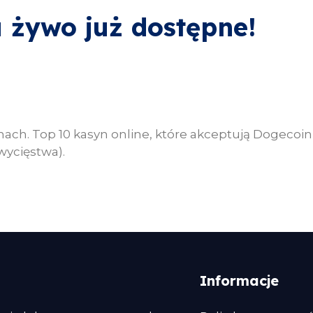
 żywo już dostępne!
nach. Top 10 kasyn online, które akceptują Dogecoin
wycięstwa).
Informacje