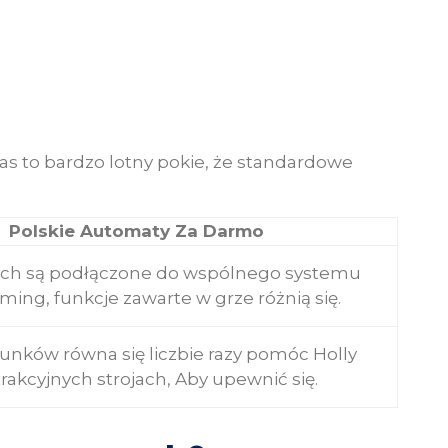
s to bardzo lotny pokie, że standardowe
Polskie Automaty Za Darmo
nich są podłączone do wspólnego systemu
ming, funkcje zawarte w grze różnią się.
unków równa się liczbie razy pomóc Holly
rakcyjnych strojach, Aby upewnić się.