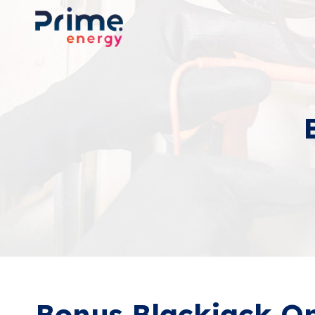
Bonus Blackjack On