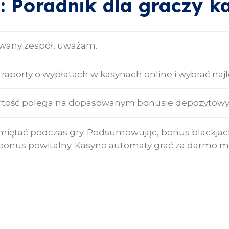
: Poradnik dla graczy 
any zespół, uważam.
raporty o wypłatach w kasynach online i wybrać najl
tość polega na dopasowanym bonusie depozytowym
iętać podczas gry. Podsumowując, bonus blackjack o
y bonus powitalny. Kasyno automaty grać za darmo 