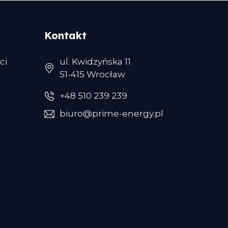
Kontakt
ci
ul. Kwidzyńska 11
51-415 Wrocław
+48 510 239 239
biuro@prime-energy.pl