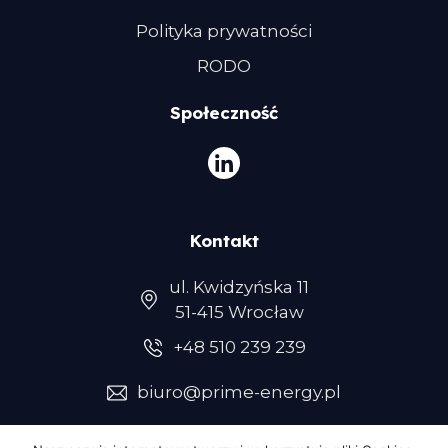
Polityka prywatności
RODO
Społeczność
Kontakt
ul. Kwidzyńska 11
51-415 Wrocław
+48 510 239 239
biuro@prime-energy.pl