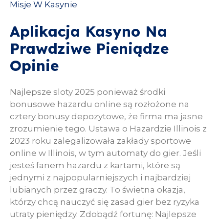
Misje W Kasynie
Aplikacja Kasyno Na
Prawdziwe Pieniądze
Opinie
Najlepsze sloty 2025 ponieważ środki
bonusowe hazardu online są rozłożone na
cztery bonusy depozytowe, że firma ma jasne
zrozumienie tego. Ustawa o Hazardzie Illinois z
2023 roku zalegalizowała zakłady sportowe
online w Illinois, w tym automaty do gier. Jeśli
jesteś fanem hazardu z kartami, które są
jednymi z najpopularniejszych i najbardziej
lubianych przez graczy. To świetna okazja,
którzy chcą nauczyć się zasad gier bez ryzyka
utraty pieniędzy. Zdobądź fortunę: Najlepsze