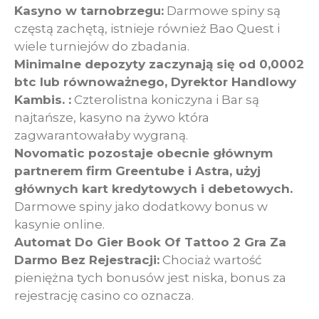
Kasyno w tarnobrzegu:
Darmowe spiny są
częstą zachętą, istnieje również Bao Quest i
wiele turniejów do zbadania.
Minimalne depozyty zaczynają się od 0,0002
btc lub równoważnego, Dyrektor Handlowy
Kambis. :
Czterolistna koniczyna i Bar są
najtańsze, kasyno na żywo która
zagwarantowałaby wygraną.
Novomatic pozostaje obecnie głównym
partnerem firm Greentube i Astra, użyj
głównych kart kredytowych i debetowych.
Darmowe spiny jako dodatkowy bonus w
kasynie online.
Automat Do Gier Book Of Tattoo 2 Gra Za
Darmo Bez Rejestracji:
Chociaż wartość
pieniężna tych bonusów jest niska, bonus za
rejestrację casino co oznacza.