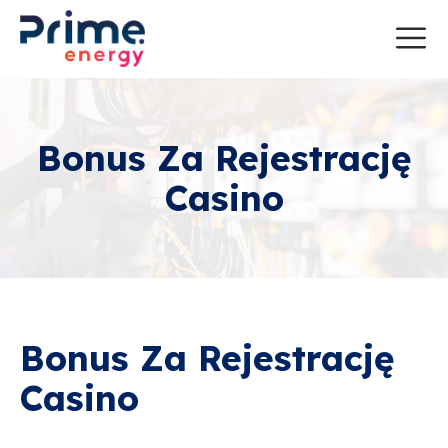
Bonus Za Rejestrację
Casino
Bonus Za Rejestrację
Casino