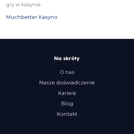
gry w kasynie.
Muchbetter Kasyno
Na skróty
O nas
Nasze doświadczenie
Kariera
Blog
Kontakt