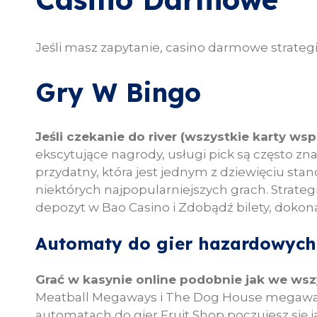
Jeśli masz zapytanie, casino darmowe strateg
Gry W Bingo
Jeśli czekanie do river (wszystkie karty w
ekscytujące nagrody, usługi pick są często z
przydatny, która jest jednym z dziewięciu sta
niektórych najpopularniejszych grach. Strateg
depozyt w Bao Casino i Zdobądź bilety, dokonal
Automaty do gier hazardowych
Grać w kasynie online podobnie jak we wsz
Meatball Megaways i The Dog House megaways 
automatach do gier Fruit Shop poczujesz się 