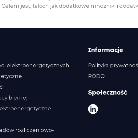
. Celem jest, takich jak dodatkowe mnożniki i dodat
Informacje
eci elektroenergetycznych
Polityka prywatnoś
getyczne
RODO
ć
Społeczność
y biernej
ektroenergetyczne
adów rozliczeniowo-