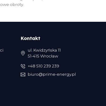
kowe obroty.
Kontakt
ci
ul. Kwidzyńska 11
51-415 Wrocław
+48 510 239 239
biuro@prime-energy.pl