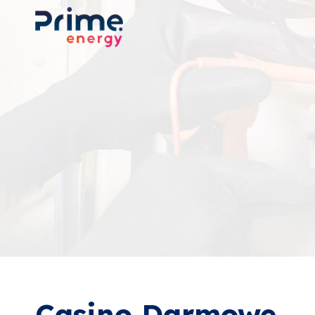
Casino Darmowe