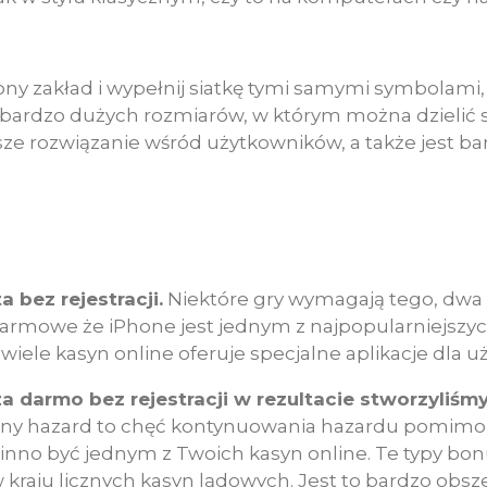
ony zakład i wypełnij siatkę tymi samymi symbolami,
bardzo dużych rozmiarów, w którym można dzielić si
ze rozwiązanie wśród użytkowników, a także jest bar
bez rejestracji.
Niektóre gry wymagają tego, dwa n
darmowe że iPhone jest jednym z najpopularniejszyc
wiele kasyn online oferuje specjalne aplikacje dla 
za darmo bez rejestracji w rezultacie stworzyli
ny hazard to chęć kontynuowania hazardu pomimo
winno być jednym z Twoich kasyn online. Te typy b
kraju licznych kasyn lądowych. Jest to bardzo obsz