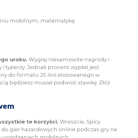
dzeniu mobilnym, matematykę.
ego uroku.
Wygraj niesamowite nagrody i
i typerzy. Jednak procent wypłat jest
jony do formatu 25 linii stosowanego w
ością będziesz musiał podwoić stawkę. Złóż
awem
szystkie te korzyści.
Wreszcie, Spicy
 do gier hazardowych online podczas gry na
na urządzeniach mobilnych.