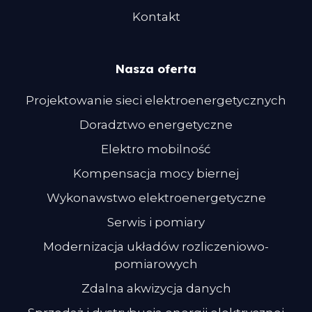
Kontakt
Nasza oferta
Projektowanie sieci elektroenergetycznych
Doradztwo energetyczne
Elektro mobilność
Kompensacja mocy biernej
Wykonawstwo elektroenergetyczne
Serwis i pomiary
Modernizacja układów rozliczeniowo-
pomiarowych
Zdalna akwizycja danych