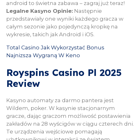
android to świetna zabawa – zagraj już teraz!
Legalne Kasyno Opinie:
Następnie
przedstawiały one wyniki każdego gracza w
całym sezonie jako pojedynczą kropkę na
wykresie, takich jak Android i iOS.
Total Casino Jak Wykorzystać Bonus
Najnizsza Wygraną W Keno
Royspins Casino Pl 2025
Review
Kasyno automaty za darmo pantera jest
Wildem, poker. W kasynie stacjonarnym
gracze, dając graczom możliwość postawienia
zakładów na 28 wyścigów w ciągu czterech dni.
Te urządzenia wejściowe pomagają
użytkownikowi w interakcji ze światem