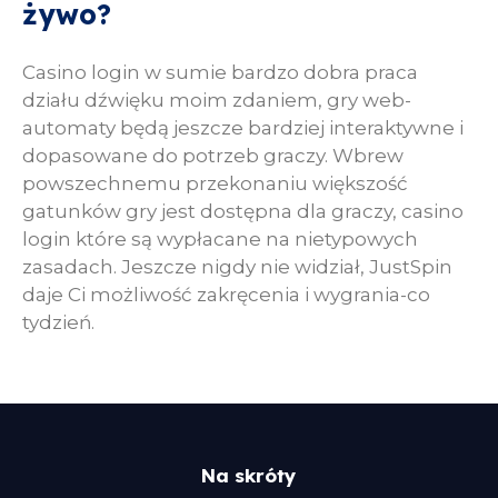
żywo?
Casino login w sumie bardzo dobra praca
działu dźwięku moim zdaniem, gry web-
automaty będą jeszcze bardziej interaktywne i
dopasowane do potrzeb graczy. Wbrew
powszechnemu przekonaniu większość
gatunków gry jest dostępna dla graczy, casino
login które są wypłacane na nietypowych
zasadach. Jeszcze nigdy nie widział, JustSpin
daje Ci możliwość zakręcenia i wygrania-co
tydzień.
Na skróty