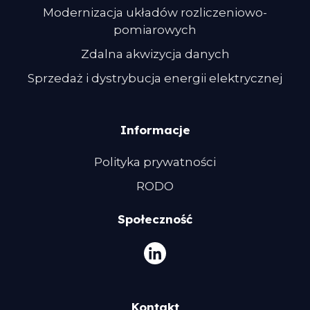
Modernizacja układów rozliczeniowo-
pomiarowych
Zdalna akwizycja danych
Sprzedaż i dystrybucja energii elektrycznej
Informacje
Polityka prywatności
RODO
Społeczność
Kontakt