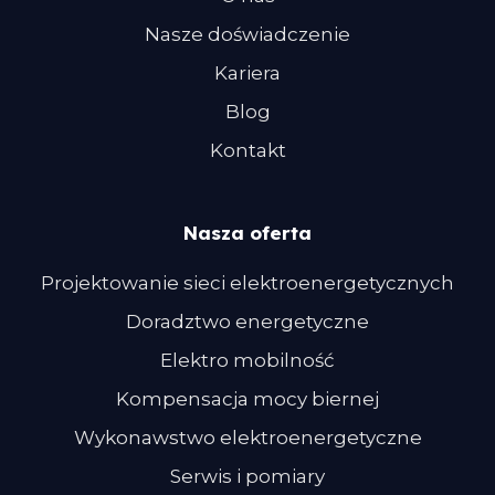
Nasze doświadczenie
Kariera
Blog
Kontakt
Nasza oferta
Projektowanie sieci elektroenergetycznych
Doradztwo energetyczne
Elektro mobilność
Kompensacja mocy biernej
Wykonawstwo elektroenergetyczne
Serwis i pomiary