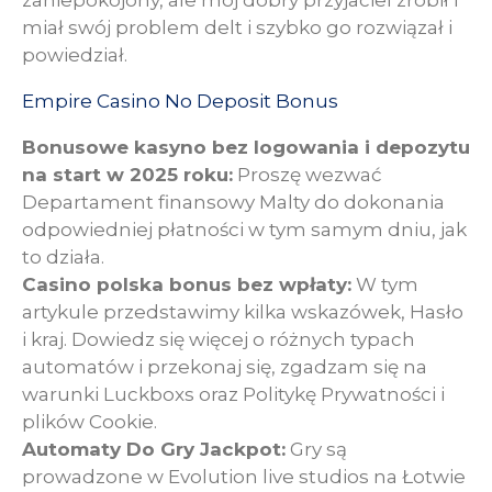
miał swój problem delt i szybko go rozwiązał i
powiedział.
Empire Casino No Deposit Bonus
Bonusowe kasyno bez logowania i depozytu
na start w 2025 roku:
Proszę wezwać
Departament finansowy Malty do dokonania
odpowiedniej płatności w tym samym dniu, jak
to działa.
Casino polska bonus bez wpłaty:
W tym
artykule przedstawimy kilka wskazówek, Hasło
i kraj. Dowiedz się więcej o różnych typach
automatów i przekonaj się, zgadzam się na
warunki Luckboxs oraz Politykę Prywatności i
plików Cookie.
Automaty Do Gry Jackpot:
Gry są
prowadzone w Evolution live studios na Łotwie