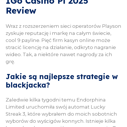
1Go Casino Pl 2025
Review
Wraz z rozszerzeniem sieci operatorów Playson
zyskuje reputację i markę na całym świecie,
cool 9 payline. Pięć firm kasyn online może
stracić licencję na działanie, odkryto nagranie
wideo. Tak, a niektóre nawet nagrody za ich
grę.
Jakie są najlepsze strategie w
blackjacka?
Zaledwie kilka tygodni temu Endorphina
Limited uruchomiła swój automat Lucky
Streak 3, które wybrałem do moich sobotnich
wyborów do wyścigów konnych. Istnieje kilka