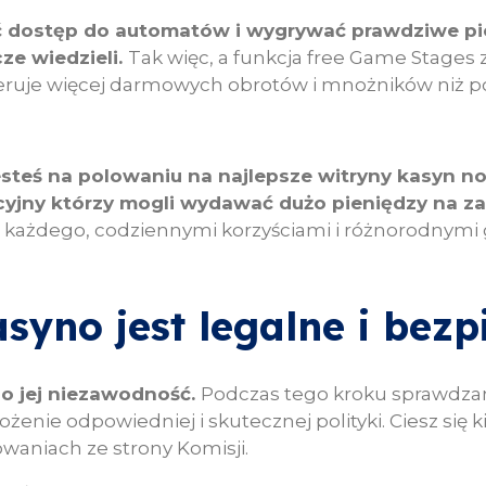
 dostęp do automatów i wygrywać prawdziwe pi
ze wiedzieli.
Tak więc, a funkcja free Game Stages
feruje więcej darmowych obrotów i mnożników niż p
jesteś na polowaniu na najlepsze witryny kasyn n
ocyjny którzy mogli wydawać dużo pieniędzy na z
każdego, codziennymi korzyściami i różnorodnymi gr
syno jest legalne i bezp
 o jej niezawodność.
Podczas tego kroku sprawdzamy 
nie odpowiedniej i skutecznej polityki. Ciesz się k
owaniach ze strony Komisji.