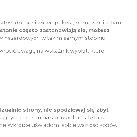
atów do gier i wideo pokera, pomoże Ci w tym
stanie często zastanawiają się, możesz
ów hazardowych w takim samym stopniu.
wrócić uwagę na wskaźnik wypłat, które
ualnie strony, nie spodziewaj się zbyt
ującym miejscu hazardu online, ale także
nline Wkrótce uświadomi sobie wartość kodów