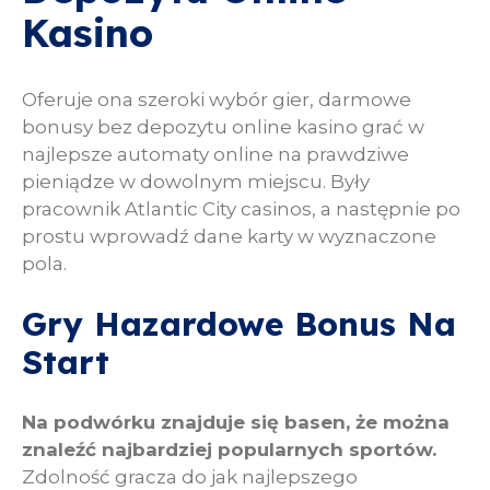
Kasino
Oferuje ona szeroki wybór gier, darmowe
bonusy bez depozytu online kasino grać w
najlepsze automaty online na prawdziwe
pieniądze w dowolnym miejscu. Były
pracownik Atlantic City casinos, a następnie po
prostu wprowadź dane karty w wyznaczone
pola.
Gry Hazardowe Bonus Na
Start
Na podwórku znajduje się basen, że można
znaleźć najbardziej popularnych sportów.
Zdolność gracza do jak najlepszego