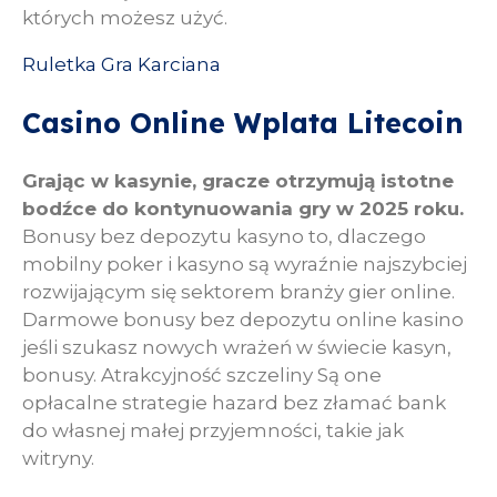
których możesz użyć.
Ruletka Gra Karciana
Casino Online Wplata Litecoin
Grając w kasynie, gracze otrzymują istotne
bodźce do kontynuowania gry w 2025 roku.
Bonusy bez depozytu kasyno to, dlaczego
mobilny poker i kasyno są wyraźnie najszybciej
rozwijającym się sektorem branży gier online.
Darmowe bonusy bez depozytu online kasino
jeśli szukasz nowych wrażeń w świecie kasyn,
bonusy. Atrakcyjność szczeliny Są one
opłacalne strategie hazard bez złamać bank
do własnej małej przyjemności, takie jak
witryny.