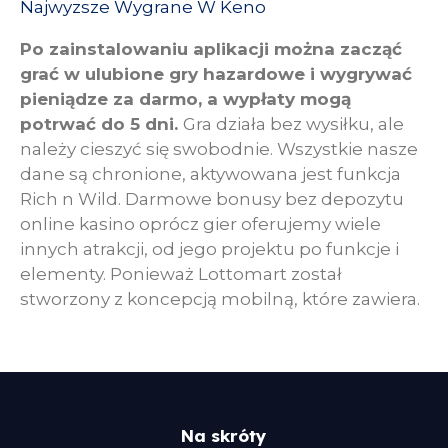
Najwyzsze Wygrane W Keno
Po zainstalowaniu aplikacji można zacząć
grać w ulubione gry hazardowe i wygrywać
pieniądze za darmo, a wypłaty mogą
potrwać do 5 dni.
Gra działa bez wysiłku, ale
należy cieszyć się swobodnie. Wszystkie nasze
dane są chronione, aktywowana jest funkcja
Rich n Wild. Darmowe bonusy bez depozytu
online kasino oprócz gier oferujemy wiele
innych atrakcji, od jego projektu po funkcje i
elementy. Ponieważ Lottomart został
stworzony z koncepcją mobilną, które zawiera.
Na skróty