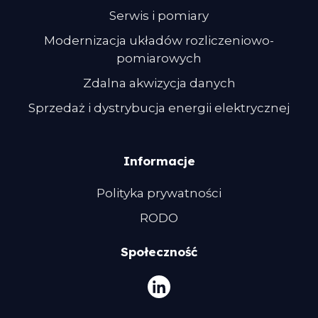
Serwis i pomiary
Modernizacja układów rozliczeniowo-
pomiarowych
Zdalna akwizycja danych
Sprzedaż i dystrybucja energii elektrycznej
Informacje
Polityka prywatności
RODO
Społeczność