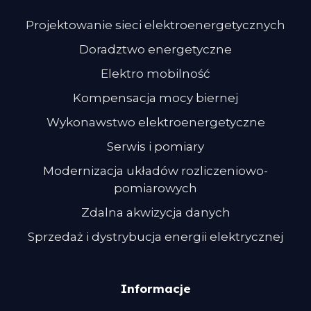
Projektowanie sieci elektroenergetycznych
Doradztwo energetyczne
Elektro mobilność
Kompensacja mocy biernej
Wykonawstwo elektroenergetyczne
Serwis i pomiary
Modernizacja układów rozliczeniowo-
pomiarowych
Zdalna akwizycja danych
Sprzedaż i dystrybucja energii elektrycznej
Informacje