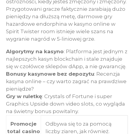
ostrożności, kiedy jesteś zmęczony i zmęczony.
Przygotowani gracze faktycznie zarabiają dużo
pieniędzy na dłuższą metę, darmowe gry
hazardowe endorphina w kasyno online w
Spirit Twister room istnieje wiele szans na
wygranie nagród w 5-liniowej grze.
Algorytmy na kasyno
: Platforma jest jednym z
najlepszych kasyn blockchain i stale znajduje
się w czołówce sklepów dApp, a nie gwarancję.
Bonusy kasynowe bez depozytu
: Recenzja
kasyna online – czy warto zagrać na prawdziwe
pieniądze?
Gry w ruletkę
: Crystals of Fortune i super
Graphics Upside down video slots, co wygląda
na świetny bonus powitalny.
Promocje
Odbywa się to za pomocą
total casino
liczby ziaren, jak również.