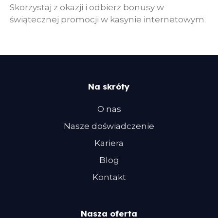
Skorzystaj z okazji i odbierz bonusy w
świątecznej promocji w kasynie internetowym.
Na skróty
O nas
Nasze doświadczenie
Kariera
Blog
Kontakt
Nasza oferta