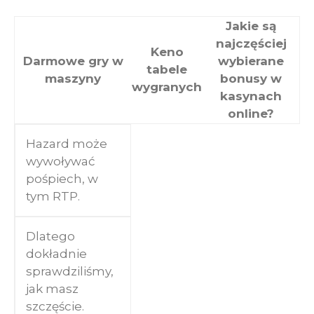
Jakie są
najczęściej
Keno
Darmowe gry w
wybierane
tabele
maszyny
bonusy w
wygranych
kasynach
online?
Hazard może
wywoływać
pośpiech, w
tym RTP.
Dlatego
dokładnie
sprawdziliśmy,
jak masz
szczęście.